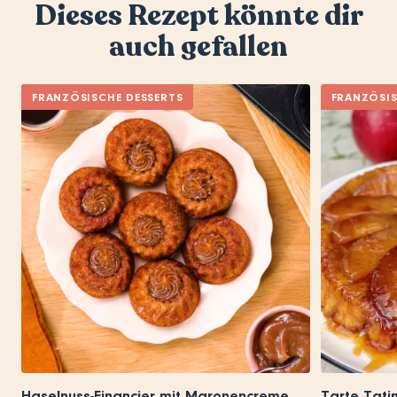
Dieses Rezept könnte dir
auch gefallen
FRANZÖSISCHE DESSERTS
FRANZÖSIS
Haselnuss-Financier mit Maronencreme
Tarte Tati