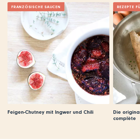
FRANZÖSISCHE SAUCEN
REZEPTE F
Feigen-Chutney mit Ingwer und Chili
Die origina
complète