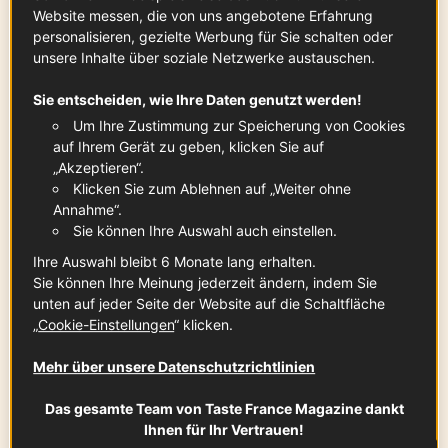
x
2
Website messen, die von uns angebotene Erfahrung
personalisieren, gezielte Werbung für Sie schalten oder
unsere Inhalte über soziale Netzwerke austauschen.
Zucker
Sie entscheiden, wie Ihre Daten genutzt werden!
120
g
Um Ihre Zustimmung zur Speicherung von Cookies
auf Ihrem Gerät zu geben, klicken Sie auf
„Akzeptieren“.
Klicken Sie zum Ablehnen auf „Weiter ohne
Annahme“.
Butter aus Charentes-Poitou AOP
Sie können Ihre Auswahl auch einstellen.
120
g
Zum Produkt
Ihre Auswahl bleibt 6 Monate lang erhalten.
Sie können Ihre Meinung jederzeit ändern, indem Sie
unten auf jeder Seite der Website auf die Schaltfläche
„
Cookie-Einstellungen
“ klicken.
Mehl
190
g
Mehr über unsere Datenschutzrichtlinien
Das gesamte Team von Taste France Magazine dankt
Ihnen für Ihr Vertrauen!
Salz