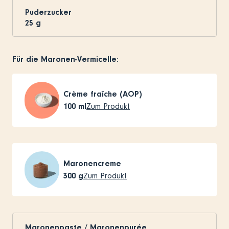
Puderzucker
25
g
Für die Maronen-Vermicelle:
Crème fraîche (AOP)
100
ml
Zum Produkt
Maronencreme
300
g
Zum Produkt
Maronenpaste / Maronenpurée