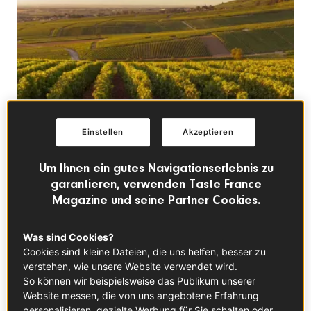
Einstellen
Akzeptieren
© ©Alphotographic
Um Ihnen ein gutes Navigationserlebnis zu
garantieren, verwenden Taste France
Magazine und seine Partner Cookies.
In diesem Artikel
Was sind Cookies?
Cookies sind kleine Dateien, die uns helfen, besser zu
verstehen, wie unsere Website verwendet wird.
So können wir beispielsweise das Publikum unserer
Website messen, die von uns angebotene Erfahrung
Pouilly-Fumé-Wein
Bandol AOC
Champagner
personalisieren, gezielte Werbung für Sie schalten oder