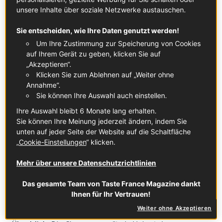
unsere Inhalte über soziale Netzwerke austauschen.
Produkt ansehen
Produkt ansehen
Produkt ansehen
Sie entscheiden, wie Ihre Daten genutzt werden!
Um Ihre Zustimmung zur Speicherung von Cookies
auf Ihrem Gerät zu geben, klicken Sie auf
„Akzeptieren“.
Klicken Sie zum Ablehnen auf „Weiter ohne
Corbières AOC
AOC Alsace Gewurztraminer
Annahme“.
Produkt ansehen
Produkt ansehen
Sie können Ihre Auswahl auch einstellen.
Ihre Auswahl bleibt 6 Monate lang erhalten.
Sie können Ihre Meinung jederzeit ändern, indem Sie
unten auf jeder Seite der Website auf die Schaltfläche
„
Cookie-Einstellungen
“ klicken.
Mehr über unsere Datenschutzrichtlinien
Châteauneuf-du-Pape AOC
AOP Muscadet
Produkt ansehen
Produkt ansehen
Das gesamte Team von Taste France Magazine dankt
Ihnen für Ihr Vertrauen!
Champagne
Weiter ohne Akzeptieren