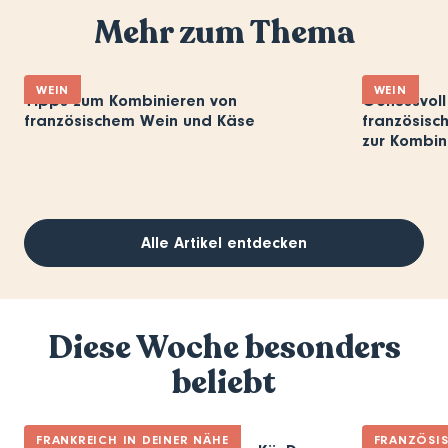
Mehr zum Thema
WEIN
WEIN
Tipps zum Kombinieren von
Genussvoll
französischem Wein und Käse
französisc
zur Kombin
Alle Artikel entdecken
Diese Woche besonders
beliebt
FRANKREICH IN DEINER NÄHE
FRANZÖSI