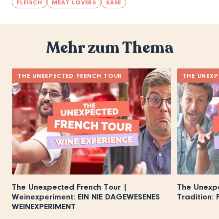
FLEISCH
MEAT LOVERS
KÄSE
Mehr zum Thema
THE UNEXPECTED FRENCH TOUR
THE UNEXP
The Unexpected French Tour |
The Unexpe
Weinexperiment: EIN NIE DAGEWESENES
Tradition:
WEINEXPERIMENT