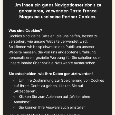
Metzgerei und einer städtischen Käserei im
Um Ihnen ein gutes Navigationserlebnis zu
Herzen von Paris nehmen wir Berufe unter
garantieren, verwenden Taste France
die Lupe, die sich dem Know-how à la
Magazine und seine Partner Cookies.
française und den französischen
Erzeugnissen und Terroirs verschrieben
Was sind Cookies?
Cookies sind kleine Dateien, die uns helfen, besser zu
haben. Und natürlich immer nach dem Gebot
verstehen, wie unsere Website verwendet wird.
der Rückverfolgbarkeit. Macht euch auf
So können wir beispielsweise das Publikum unserer
unsere sagenhaften französischen Côtes de
Website messen, die von uns angebotene Erfahrung
personalisieren, gezielte Werbung für Sie schalten oder
Boeuf und eine umwerfende Käse-
unsere Inhalte über soziale Netzwerke austauschen.
Verkostung in Paris gefasst. Bon appétit!
Bleibt dran, um auf den Geschmack zu
Sie entscheiden, wie Ihre Daten genutzt werden!
kommen. Wem da nicht das Wasser im
Um Ihre Zustimmung zur Speicherung von Cookies
auf Ihrem Gerät zu geben, klicken Sie auf
Munde zusammenläuft...
„Akzeptieren“.
Klicken Sie zum Ablehnen auf „Weiter ohne
Annahme“.
Sie können Ihre Auswahl auch einstellen.