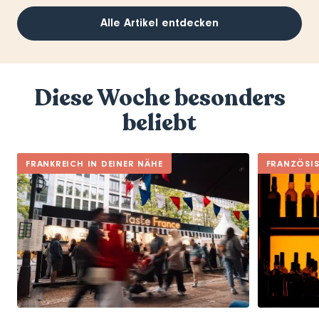
Alle Artikel entdecken
Diese Woche besonders
beliebt
FRANKREICH IN DEINER NÄHE
FRANZÖSI