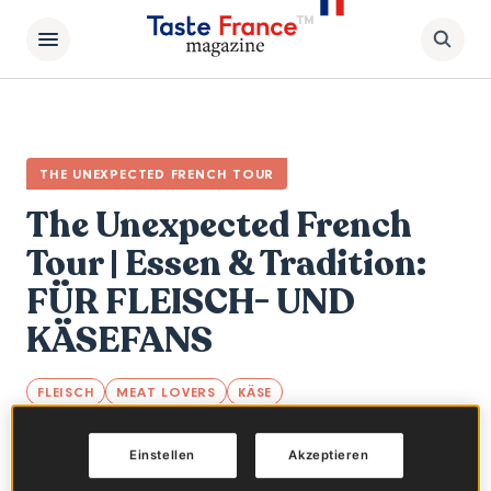
THE UNEXPECTED FRENCH TOUR
The Unexpected French
Tour | Essen & Tradition:
FÜR FLEISCH- UND
KÄSEFANS
FLEISCH
MEAT LOVERS
KÄSE
Teil 2 unserer Unexpected French Tour: Nach
Einstellen
Akzeptieren
dem Besuch eines Restaurants mit eigener