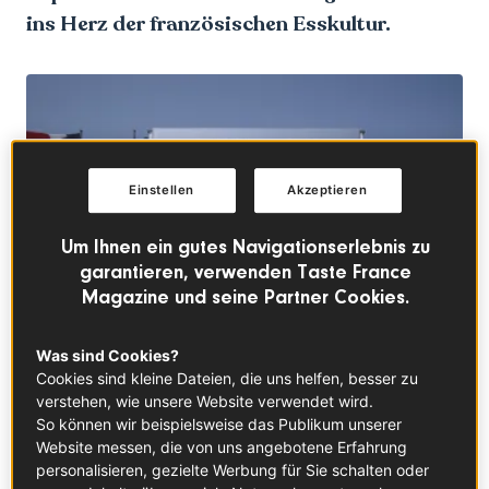
ins Herz der französischen Esskultur.
Einstellen
Akzeptieren
Um Ihnen ein gutes Navigationserlebnis zu
garantieren, verwenden Taste France
Magazine und seine Partner Cookies.
Was sind Cookies?
Cookies sind kleine Dateien, die uns helfen, besser zu
© Coldefy & CRA-Carlo Ratti Associati – Julien lanoo
verstehen, wie unsere Website verwendet wird.
So können wir beispielsweise das Publikum unserer
Vom 19. bis 21. September 2025 präsentiert Taste France
Website messen, die von uns angebotene Erfahrung
im französischen Pavillon auf der Expo 2025 in Osaka
personalisieren, gezielte Werbung für Sie schalten oder