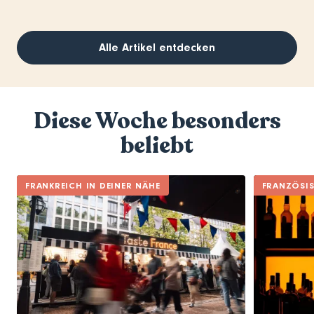
Alle Artikel entdecken
Diese Woche besonders
beliebt
FRANKREICH IN DEINER NÄHE
FRANZÖSI