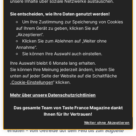
unsere Inhalte über soziale Netzwerke austauschen.
„From Farm to Table“ – eine dreitägige Ausstellung, die
einen Einblick in die Welt der französischen Esskultur
Sie entscheiden, wie Ihre Daten genutzt werden!
gewährt. Diese immersive Installation, die vom Künstler
Um Ihre Zustimmung zur Speicherung von Cookies
Kentaro Kobuke
geschaffen wurde, basiert auf seiner
auf Ihrem Gerät zu geben, klicken Sie auf
Reise durch Frankreich, auf der er Landwirte, Viehzüchter
„Akzeptieren“.
und engagierte Fachleute aus den Bereichen Weizen,
Klicken Sie zum Ablehnen auf „Weiter ohne
Mehl, Brot und Rindfleisch traf. Anhand von Videos, Fotos
Annahme“.
und Originalkunstwerken werden die Besucher zu einer
Sie können Ihre Auswahl auch einstellen.
Reise für alle Sinne eingeladen, auf der sie entdecken
Ihre Auswahl bleibt 6 Monate lang erhalten.
können, wie französisches Rindfleisch und Weizen
Sie können Ihre Meinung jederzeit ändern, indem Sie
produziert, verarbeitet und als kulturelle Schätze gefeiert
unten auf jeder Seite der Website auf die Schaltfläche
werden.
„
Cookie-Einstellungen
“ klicken.
Mehr über unsere Datenschutzrichtlinien
Während der Veranstaltung können Besucher an
Das gesamte Team von Taste France Magazine dankt
Verkostungen von frisch gebackenem Brot aus
Ihnen für Ihr Vertrauen!
französischem Weizen teilnehmen und dabei von
Weiter ohne Akzeptieren
Fachleuten Einblicke in die einzelnen Produktionsschritte
erhalten – vom Getreide auf dem Feld bis zum
Baguette