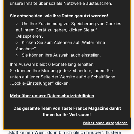
unsere Inhalte über soziale Netzwerke austauschen.
Wir stehen am kleinen 122 m langen Tunnelchen, der La
Sie entscheiden, wie Ihre Daten genutzt werden!
Voûte Vauban im Ort Les Cammazes.
Um Ihre Zustimmung zur Speicherung von Cookies
Herrlich gelegen, in einem, normalerweise, kühlenden
auf Ihrem Gerät zu geben, klicken Sie auf
Waldstück, wird der Durchbruch vom heißesten Franzosen
„Akzeptieren“.
des 17. Jahrhunderts konstruiert, dem Architekten Vauban.
Klicken Sie zum Ablehnen auf „Weiter ohne
Der ist ganz begeistert vom Canal du Midi und seinem
Annahme“.
Sie können Ihre Auswahl auch einstellen.
Erfinder Pierre-Paul Riquet und er will den Kanal vor
Versandung bewahren. Dafür lässt er den Durchbruch
Ihre Auswahl bleibt 6 Monate lang erhalten.
anlegen, sodass das Wasser aus den Bergen in den See
Sie können Ihre Meinung jederzeit ändern, indem Sie
unten auf jeder Seite der Website auf die Schaltfläche
Saint-Ferréol geleitet werden kann und auch den Canal du
„
Cookie-Einstellungen
“ klicken.
Midi versorgt.
„Überall Wasser, nur nicht in unseren Kehlen!“ jammert
Mehr über unsere Datenschutzrichtlinien
einer der Mitreisenden. Zum Glück sitzen wir wenige
Das gesamte Team von Taste France Magazine dankt
Minuten später im klimatisierten Salon de Vauban, in der
Ihnen für Ihr Vertrauen!
Hoffnung, dass auch unsere Körper gleich etwas
Kühlendes bekommen.
Weiter ohne Akzeptieren
„Bloß keinen Wein, dann bin ich gleich hinüber“, flüstere