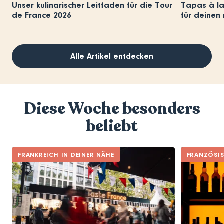
Unser kulinarischer Leitfaden für die Tour
Tapas à la
de France 2026
für deinen 
Alle Artikel entdecken
Diese Woche besonders
beliebt
FRANKREICH IN DEINER NÄHE
FRANZÖSI