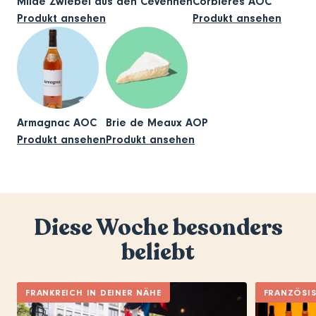
Milde Zwiebel aus den Cevennen
Corbières AOC
Produkt ansehen
Produkt ansehen
Armagnac AOC
Brie de Meaux AOP
Produkt ansehen
Produkt ansehen
Diese Woche besonders
beliebt
FRANKREICH IN DEINER NÄHE
FRANZÖSI