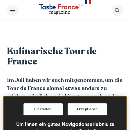
Kulinarische Tour de
France
Im Juli haben wir euch mitgenommen, um die
Tour de France einmal etwas anders zu
erleben, nämlich - wie könnte es auch anders
sein - kulinarisch. Dazu haben wir euch
Einstellen
Akzeptieren
verschiedene Spezialitäten und Rezepte aus
den Regionen, durch die die Tour führt,
Um Ihnen ein gutes Navigationserlebnis zu
vorgestellt: Bretagne, Loire, Savoie,