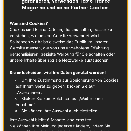
garantieren, verwenden Taste France
Vaucluse, Pyrenäen, Béarn, ... Hier haben wir
Magazine und seine Partner Cookies.
sie für euch noch einmal alle
zusammengestellt! Bon appétit!
Was sind Cookies?
Cookies sind kleine Dateien, die uns helfen, besser zu
verstehen, wie unsere Website verwendet wird.
So können wir beispielsweise das Publikum unserer
Website messen, die von uns angebotene Erfahrung
personalisieren, gezielte Werbung für Sie schalten oder
unsere Inhalte über soziale Netzwerke austauschen.
Sie entscheiden, wie Ihre Daten genutzt werden!
Um Ihre Zustimmung zur Speicherung von Cookies
auf Ihrem Gerät zu geben, klicken Sie auf
„Akzeptieren“.
Klicken Sie zum Ablehnen auf „Weiter ohne
Annahme“.
Sie können Ihre Auswahl auch einstellen.
Ihre Auswahl bleibt 6 Monate lang erhalten.
Sie können Ihre Meinung jederzeit ändern, indem Sie