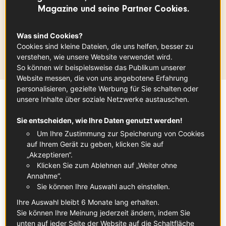
Magazine und seine Partner Cookies.
ZWIEBEL
AUVERGNE-RHÔNE-ALPES
FRÜHLING
Was sind Cookies?
Herkunftsregion
Cookies sind kleine Dateien, die uns helfen, besser zu
Auvergne - Rhône-Alpes
verstehen, wie unsere Website verwendet wird.
So können wir beispielsweise das Publikum unserer
Website messen, die von uns angebotene Erfahrung
personalisieren, gezielte Werbung für Sie schalten oder
unsere Inhalte über soziale Netzwerke austauschen.
Sommaire
Sie entscheiden, wie Ihre Daten genutzt werden!
Um Ihre Zustimmung zur Speicherung von Cookies
Mehr als nur ein Gewürz: Die milde Zwiebel
auf Ihrem Gerät zu geben, klicken Sie auf
„Akzeptieren“.
aus den Cevennen (AOP) ist nur leicht scharf
Klicken Sie zum Ablehnen auf „Weiter ohne
und frei von Bitternoten und eignet sich roh
Annahme“.
oder gegart für alle möglichen
Sie können Ihre Auswahl auch einstellen.
Zubereitungen. Schon seit Jahrhunderten
Ihre Auswahl bleibt 6 Monate lang erhalten.
wird sie auf Terrassen auf den Hängen der
Sie können Ihre Meinung jederzeit ändern, indem Sie
unten auf jeder Seite der Website auf die Schaltfläche