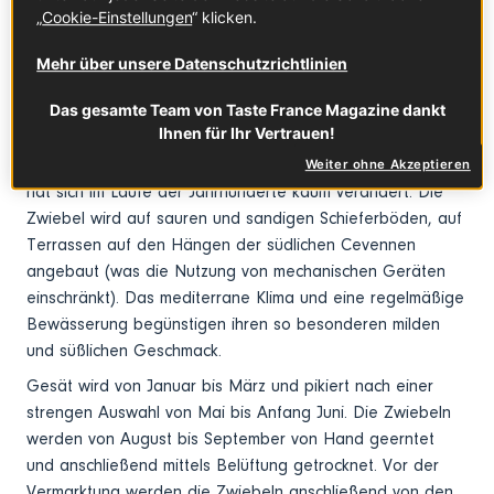
südlichen Cevennen angebaut.
„
Cookie-Einstellungen
“ klicken.
Das solltest du wissen
Mehr über unsere Datenschutzrichtlinien
Das gesamte Team von Taste France Magazine dankt
Die bis heute handwerklich traditionelle Anbauweise der
Ihnen für Ihr Vertrauen!
milden Zwiebel aus den Cevennen – „Oignon doux des
Cévennes“ (geschützte Ursprungsbezeichnung „AOP“) –
Weiter ohne Akzeptieren
hat sich im Laufe der Jahrhunderte kaum verändert. Die
Zwiebel wird auf sauren und sandigen Schieferböden, auf
Terrassen auf den Hängen der südlichen Cevennen
angebaut (was die Nutzung von mechanischen Geräten
einschränkt). Das mediterrane Klima und eine regelmäßige
Bewässerung begünstigen ihren so besonderen milden
und süßlichen Geschmack.
Gesät wird von Januar bis März und pikiert nach einer
strengen Auswahl von Mai bis Anfang Juni. Die Zwiebeln
werden von August bis September von Hand geerntet
und anschließend mittels Belüftung getrocknet. Vor der
Vermarktung werden die Zwiebeln anschließend von den