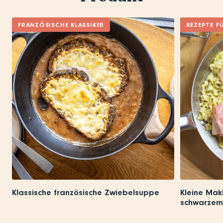
FRANZÖSISCHE KLASSIKER
REZEPTE F
Klassische französische Zwiebelsuppe
Kleine Mak
schwarzem 