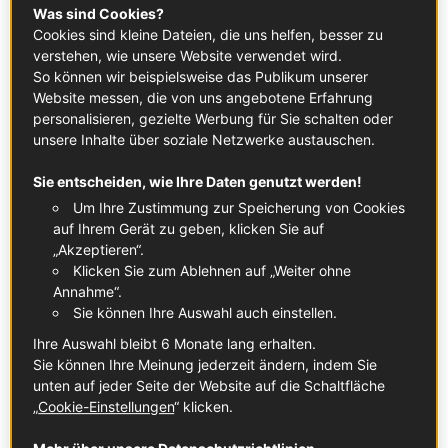
Was sind Cookies?
Der Saint-Nectaire mit der geschützten
Cookies sind kleine Dateien, die uns helfen, besser zu
Ursprungsbezeichnung AOP ist ein
verstehen, wie unsere Website verwendet wird.
So können wir beispielsweise das Publikum unserer
gepresster, nicht nachgewärmter
Website messen, die von uns angebotene Erfahrung
Kuhmilchkäse mit Schimmelrinde aus der
personalisieren, gezielte Werbung für Sie schalten oder
Auvergne. Er verdankt seinen typischen
unsere Inhalte über soziale Netzwerke austauschen.
Haselnussgeschmack der reichhaltigen
Sie entscheiden, wie Ihre Daten genutzt werden!
Almwiesenmilch und der traditionellen
Um Ihre Zustimmung zur Speicherung von Cookies
Reifung.
auf Ihrem Gerät zu geben, klicken Sie auf
„Akzeptieren“.
Klicken Sie zum Ablehnen auf „Weiter ohne
Das solltest du wissen
Annahme“.
Sie können Ihre Auswahl auch einstellen.
Der Saint-Nectaire mit der geschützten
Ihre Auswahl bleibt 6 Monate lang erhalten.
Ursprungsbezeichnung AOP kommt aus der Auvergne. Der
Sie können Ihre Meinung jederzeit ändern, indem Sie
gepresste, nicht nachgewärmte Käse mit Schimmelrinde
unten auf jeder Seite der Website auf die Schaltfläche
wird aufgrund seiner weichen Konsistenz und des
„
Cookie-Einstellungen
“ klicken.
Haselnussgeschmacks geschätzt.