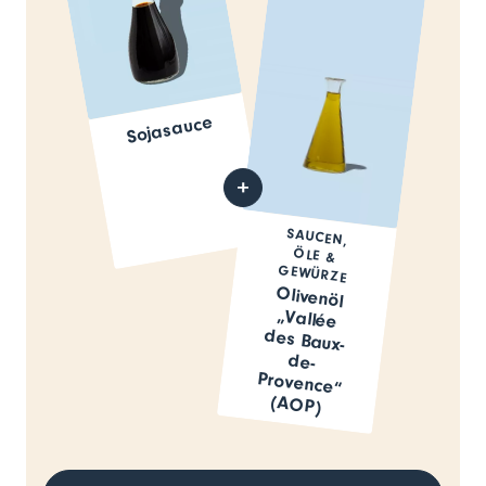
Sojasauce
SAUCEN,
ÖLE &
GEWÜRZE
Olivenöl
„Vallée
des Baux-
de-
Provence“
(AOP)