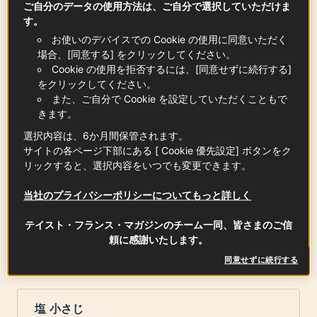
人参
ご自分のデータの使用方法は、ご自分で選択していただけま
0.50
本
す。
お使いのデバイスでの Cookie の使用に同意いただく
場合、[同意する] をクリックしてください。
Cookie の使用を拒否するには、[同意せずに続行する]
玉ねぎ
をクリックしてください。
1
個
また、ご自分で Cookie を設定していただくこともで
きます。
選択内容は、6か月間保管されます。
サイトの各ページ下部にある [ Cookie 優先設定] ボタンをク
水
リックすると、選択内容をいつでも変更できます。
1.50
L
当社のプライバシーポリシーについてもっと詳しく
テイスト・フランス・マガジンのチーム一同、皆さまのご信
オリーブオイル 大さじ
頼に感謝いたします。
x
2
同意せずに続行する
塩 小さじ