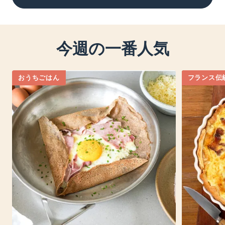
今週の一番人気
おうちごはん
フランス伝