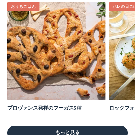
おうちごはん
ハレの日ご
プロヴァンス発祥のフーガス3種
ロックフォ
もっと見る