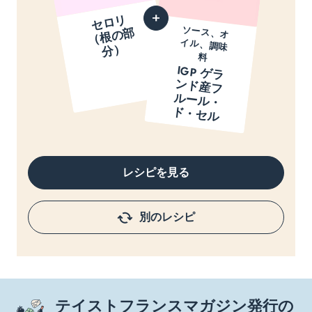
セ
ロ
リ
（
根
の
分
ソース、オ
イル、調味
部
）
料
IGP ゲ
ラ
ド
産
フ
ー
ル
・
・
セ
ン
ル
ド
ル
レシピを見る
別のレシピ
テイストフランスマガジン発行の