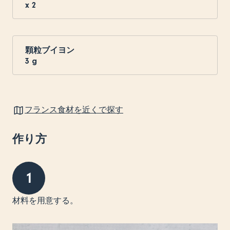
x
2
顆粒ブイヨン
3
g
フランス食材を近くで探す
作り方
1
材料を用意する。