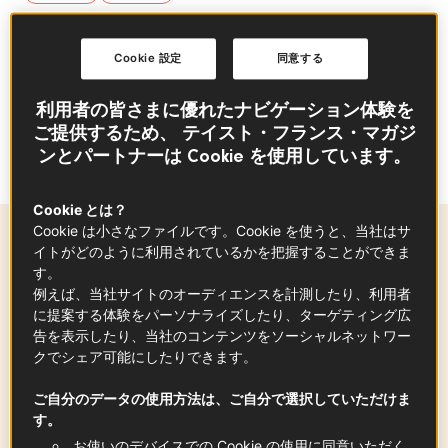
要約
Cookie 設定
同意する
利用者の皆さまに優れたナビゲーション体験を
プロヴァンス風にアレンジした、フランスで人
ご提供するため、 テイスト・フランス・マガジ
気の朝食メニュー
ンとパートナーは Cookie を使用しています。
Cookie とは？
Cookie は小さなファイルです。Cookie を使うと、当社はサ
材料
-
+
for
イトがどのように利用されているかを把握することができま
す。
例えば、当社サイトのオーディエンスを計測したり、利用者
に提案する体験をパーソナライズしたり、ターゲティング広
ヴァンデ産白インゲン豆 PGI （水煮）
告を表示したり、当社のコンテンツをソーシャルネットワー
120
g
クでシェア可能にしたりできます。
ご自分のデータの使用方法は、ご自分で選択していただけま
す。
プロヴァンス風トマトソース
お使いのデバイスでの Cookie の使用に同意いただく