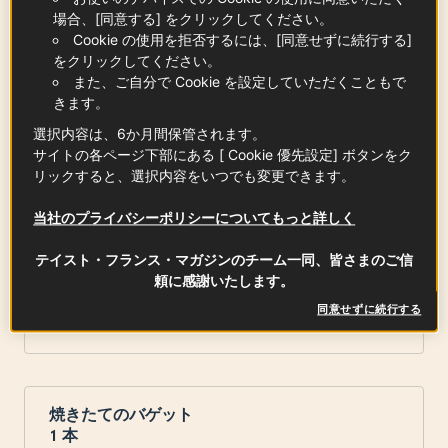
200
g
場合、[同意する] をクリックしてください。
Cookie の使用を拒否するには、[同意せずに続行する]
をクリックしてください。
また、ご自分で Cookie を設定していただくこともで
きます。
枝付きプチトマト
2
房
選択内容は、6か月間保管されます。
サイトの各ページ下部にある [ Cookie 優先設定] ボタンをク
リックすると、選択内容をいつでも変更できます。
マッシュルーム
当社のプライバシーポリシーについてもっと詳しく
テイスト・フランス・マガジンのチーム一同、皆さまのご信
頼に感謝いたします。
卵
同意せずに続行する
x
2
焼きたてのバゲット
1
本