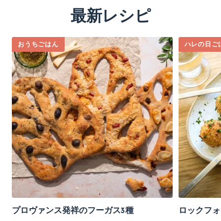
最新レシピ
おうちごはん
ハレの日ご
プロヴァンス発祥のフーガス3種
ロックフォ