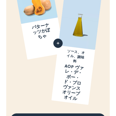
バ
タ
ー
ナ
ッ
ツ
か
ち
ぼ
ゃ
ソース、オ
イル、調味
料
AOP ヴ
ァ
・
デ
・
ー
・
・
プ
ロ
ァ
ン
ス
リ
ー
ブ
イ
ル
レ
ボ
ド
ヴ
オ
オ