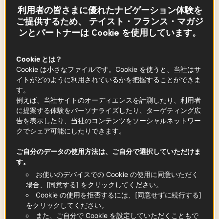
材料
-
+
for
利用者の皆さまに優れたナビゲーション体験を
ご提供するため、 テイスト・フランス・マガジ
ンとパートナーは Cookie を使用しています。
IGP アジャン産プルーン
200
gr
この記事の中に
Cookie とは？
Cookie は小さなファイルです。Cookie を使うと、当社はサ
イトがどのように利用されているかを把握することができま
す。
例えば、当社サイトのオーディエンスを計測したり、利用者
熱湯
に提案する体験をパーソナライズしたり、ターゲティング広
200
ml
告を表示したり、当社のコンテンツをソーシャルネットワー
クでシェア可能にしたりできます。
ご自分のデータの使用方法は、ご自分で選択していただけま
室温に戻したバター 80 g + 型に塗る用のバター
す。
100
g
お使いのデバイスでの Cookie の使用に同意いただく
場合、[同意する] をクリックしてください。
Cookie の使用を拒否するには、[同意せずに続行する]
をクリックしてください。
未精製砂糖（きび砂糖または黒糖）
また、ご自分で Cookie を設定していただくこともで