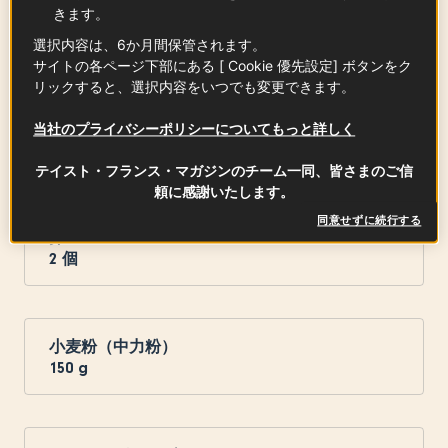
50
g
きます。
選択内容は、6か月間保管されます。
サイトの各ページ下部にある [ Cookie 優先設定] ボタンをク
リックすると、選択内容をいつでも変更できます。
メープルシロップ
当社のプライバシーポリシーについてもっと詳しく
2
大さじ
テイスト・フランス・マガジンのチーム一同、皆さまのご信
頼に感謝いたします。
同意せずに続行する
卵
2
個
小麦粉（中力粉）
150
g