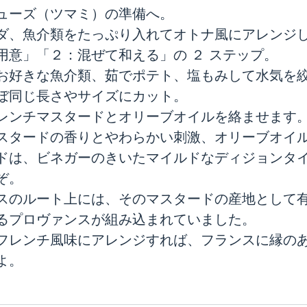
ューズ（ツマミ）の準備へ。
ダ、魚介類をたっぷり入れてオトナ風にアレンジし
用意」「２：混ぜて和える」の ２ ステップ。
お好きな魚介類、茹でポテト、塩もみして水気を
ぼ同じ長さやサイズにカット。
レンチマスタードとオリーブオイルを絡ませます
スタードの香りとやわらかい刺激、オリーブオイ
ドは、ビネガーのきいたマイルドなディジョンタ
ぞ。
スのルート上には、そのマスタードの産地として
るプロヴァンスが組み込まれていました。
フレンチ風味にアレンジすれば、フランスに縁の
よ。