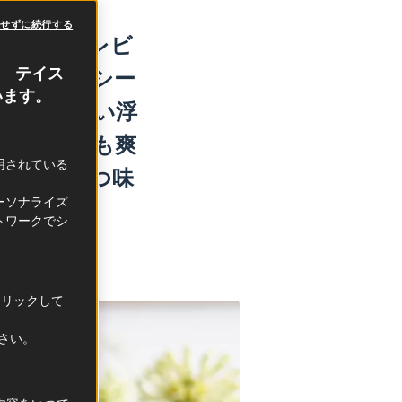
意せずに続行する
がる夏。テレビ
然と増えるシー
、 テイス
います。
て、まず思い浮
一気飲み」も爽
利用されている
り確かめつつ味
ーソナライズ
トワークでシ
クリックして
ださい。