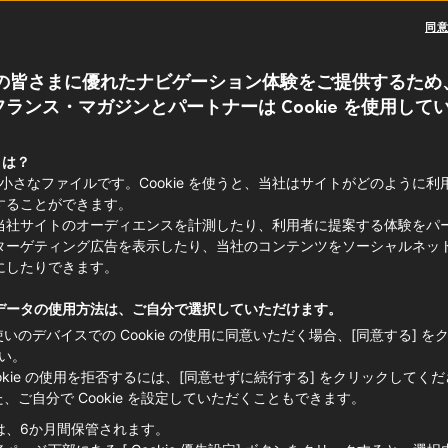
同
数々のスポーツ大会が開催されて盛り上
ット配信で試合をチェックする時間も自
の皆さまに優れたナビゲーション体験をご提供するため
ランス・マガジンとパートナーは Cookie を使用して
ポーツ観戦のお供にふさわしいお酒とし
ルですね。「キンキンに冷えたビールを
 とは？
e は小さなファイルです。Cookie を使うと、当社はサイトがどのように
今回は「個性的なビールの旨味をゆっく
することができます。
当社サイトのオーディエンスを計測したり、利用者に提案する体験をパ
なシックな楽しみ方をオススメします。
ターゲティング広告を表示したり、当社のコンテンツをソーシャルネッ
にしたりできます。
データの使用方法は、ご自分で選択していただけます。
使いのデバイスでの Cookie の使用に同意いただく場合、[同意する] を
い。
ookie の使用を拒否するには、[同意せずに続行する] をクリックしてく
た、ご自分で Cookie を設定していただくこともできます。
は、6か月間保管されます。