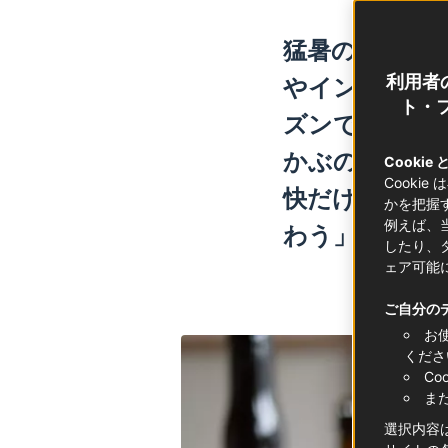
猛暑のなか、
やインターネ
利用者
ト・フ
ズンです。ス
かぶのがビー
Cookie
Cooki
快だけれど、
かを把握
例えば、
わう」、そん
したり、
ェア可能
ご自分の
お
くださ
C
ま
選択内容