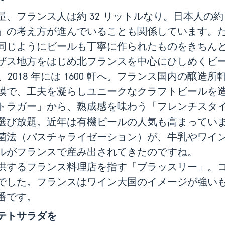
、フランス人は約 32 リットルなり。日本人の約 
」の考え方が進んでいることも関係しています。
同じようにビールも丁寧に作られたものをきちん
ス地方をはじめ北フランスを中心にひしめくビール
も、2018 年には 1600 軒へ。フランス国内の醸
模で、工夫を凝らしユニークなクラフトビールを
ガー」から、熟成感を味わう「フレンチスタイル（Biè
選び放題。近年は有機ビールの人気も高まってい
菌法（パスチャライゼーション）が、牛乳やワイ
ルがフランスで産み出されてきたのですね。
供するフランス料理店を指す「ブラッスリー」。
でした。フランスはワイン大国のイメージが強い
番です。
テトサラダを