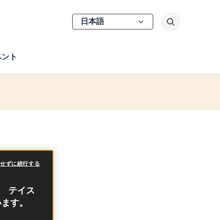
Select
検索
your
language
ベント
方
意せずに続行する
、 テイス
います。