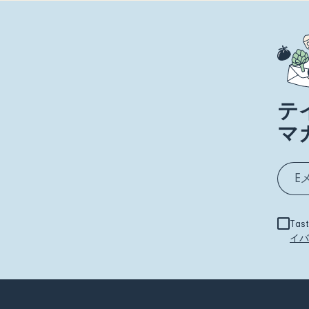
テ
マ
Ta
イバ