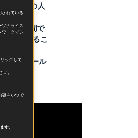
また地域の人
利用されている
地です。
ーソナライズ
また一週間で
トワークでシ
畑を探索するこ
クリックして
ー氏にロワール
いました。
ださい。
択内容をいつで
ます。