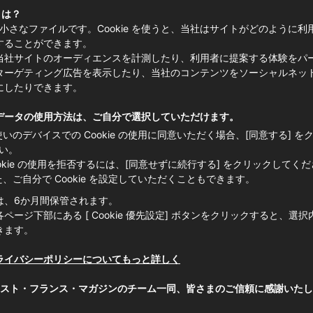
は美しい景色が広がり、食事も美味しく、
 とは？
e は小さなファイルです。Cookie を使うと、当社はサイトがどのように
で理想的なワインツーリズムができる土
することができます。
当社サイトのオーディエンスを計測したり、利用者に提案する体験をパ
合わせて短時間でも、週末旅行でも、はた
ターゲティング広告を表示したり、当社のコンテンツをソーシャルネッ
からトゥレーヌまで、いろいろなブドウ
にしたりできます。
。
データの使用方法は、ご自分で選択していただけます。
使いのデバイスでの Cookie の使用に同意いただく場合、[同意する] を
ールの知覚ガイド クリストフ・プルト
い。
と、ワインの味わい方についてお話を伺
ookie の使用を拒否するには、[同意せずに続行する] をクリックしてく
た、ご自分で Cookie を設定していただくこともできます。
は、6か月間保管されます。
ページ下部にある [ Cookie 優先設定] ボタンをクリックすると、選
きます。
ライバシーポリシーについてもっと詳しく
スト・フランス・マガジンのチーム一同、皆さまのご信頼に感謝いたし