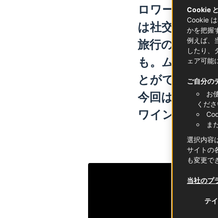
ロワール地方
Cookie
Cooki
は社交的なの
かを把握
例えば、
旅行の予定に
したり、
も。ムスカデ
ェア可能
とができます
ご自分の
お
今回は、ロワ
くださ
ワインの特徴
C
ま
選択内容
サイトの各
も変更で
当社のプ
テイ