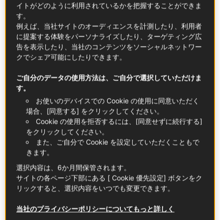
イトがどのように利用されているかを把握することができま
エキサイティングなテーマに沿った、食のチャ
す。
レンジに参加してもらいました。今回の3人の
例えば、当社サイトのオーディエンスを計測したり、利用者
に提案する体験をパーソナライズしたり、ターゲティング広
シェフのルーツであるそれぞれ、中国、イギリ
告を表示したり、当社のコンテンツをソーシャルネットワー
ス、スペインの物語や文化的背景をミックスし
クでシェア可能にしたりできます。
たら、どんな料理が生まれるでしょうか。いつ
ご自分のデータの使用方法は、ご自分で選択していただけま
もの、フランス料理とは一線を画すレシピにご
す。
期待ください。
お使いのデバイスでの Cookie の使用に同意いただく
場合、[同意する] をクリックしてください。
Cookie の使用を拒否するには、[同意せずに続行する]
をクリックしてください。
また、ご自分で Cookie を設定していただくこともで
きます。
選択内容は、6か月間保管されます。
サイトの各ページ下部にある [ Cookie 優先設定] ボタンをク
リックすると、選択内容をいつでも変更できます。
当社のプライバシーポリシーについてもっと詳しく