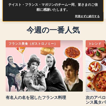
テイスト・フランス・マガジンのチーム一同、皆さまのご信
頼に感謝いたします。
同意せずに続行する
今週の一番人気
フランス美食（ガストロノミー）
トレンド
有名人の名を冠したフランス料理
次のアペロ
ンス風タパ