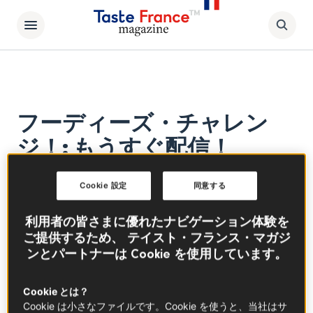
フーディーズ・チャレン
ジ！: もうすぐ配信！
Cookie 設定
同意する
Taste France Magazineが厳選した最高のフラ
ンス食材でいっぱいの美しいバスケットを手渡
利用者の皆さまに優れたナビゲーション体験を
されることを想像してみてください。とっても
ご提供するため、 テイスト・フランス・マガジ
素敵でしょう？ しかし、フランス屈指の最高
ンとパートナーは Cookie を使用しています。
の食材を使った挑戦には、重い「責任」が伴い
ます。そこで今回の「フーディーズ・チャレン
Cookie とは？
Cookie は小さなファイルです。Cookie を使うと、当社はサ
ジ！」では、3人の国際的なシェフに、3つの