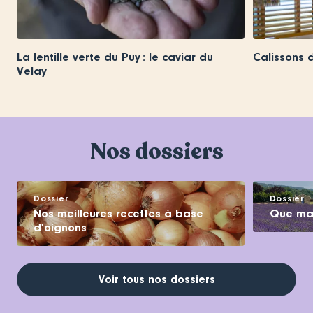
La lentille verte du Puy : le caviar du
Calissons d’
Velay
Nos dossiers
Dossier
Dossier
Nos meilleures recettes à base
Que man
d'oignons
Voir tous nos dossiers