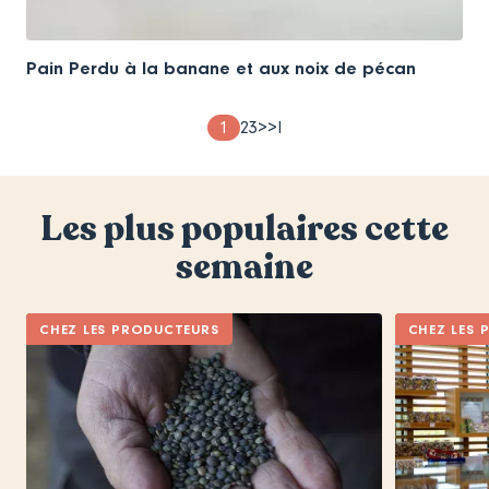
Pain Perdu à la banane et aux noix de pécan
Pagination
Page
1
Page
2
Page
3
Page
>
Dernière
>I
theme
theme
theme
suivante
page
Les plus populaires cette
semaine
CHEZ LES PRODUCTEURS
CHEZ LES 