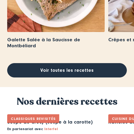
Galette Salée à la Saucisse de
Crêpes et 
Montbéliard
Voir toutes les recettes
Nos dernières recettes
CLASSIQUES REVISITÉS
CUISINE D
Soupe de Crécy (soupe à la carotte)
Ravioles d
En partenariat avec
Interfel