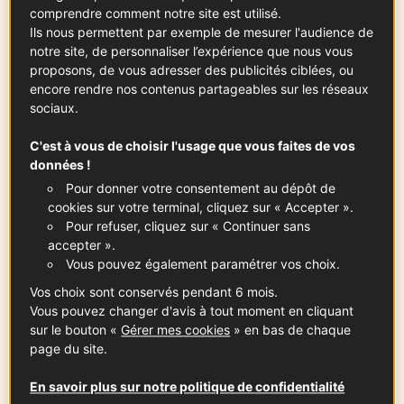
comprendre comment notre site est utilisé.
Ils nous permettent par exemple de mesurer l'audience de
Ingrédients
-
+
pour
notre site, de personnaliser l’expérience que nous vous
proposons, de vous adresser des publicités ciblées, ou
encore rendre nos contenus partageables sur les réseaux
sociaux.
Pour 20 galettes
C'est à vous de choisir l'usage que vous faites de vos
Farine de blé noir de Bretagne®
données !
IGP
Pour donner votre consentement au dépôt de
330
g
Voir la fiche
cookies sur votre terminal, cliquez sur « Accepter ».
Pour refuser, cliquez sur « Continuer sans
accepter ».
Vous pouvez également paramétrer vos choix.
Eau
Vos choix sont conservés pendant 6 mois.
75
cl
Vous pouvez changer d'avis à tout moment en cliquant
sur le bouton «
Gérer mes cookies
» en bas de chaque
page du site.
Gros sel
En savoir plus sur notre politique de confidentialité
10
g