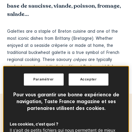
base de saucisse, viande, poisson, fromage,
salade…
Galettes are a staple of Breton cuisine and one of the
most iconic dishes from Brittany (Bretagne). Whether
enjoyed at a seaside crêperie or made at home, the
traditional buckwheat galette is a true symbol of French
regional cooking. These savoury
crêpes
are typically
cooked on a large
bilig
(a traditional Breton griddle),
giving them their signature crisp texture – but don’t worry,
Paramétrer
Accepter
a regular frying pan will do the job beautifully too!
Pour vous garantir une bonne expérience de
navigation, Taste France magazine et ses
partenaires utilisent des cookies.
Temps de préparation
10 min
Les cookies, c'est quoi ?
Il s'agit de petits fichiers qui nous permettent de mieux