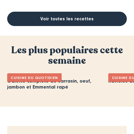
Voir toutes les recettes
Les plus populaires cette
semaine
CUISINE DU QUOTIDIEN
CUISINE D
Galette complète de sarrasin, oeuf,
Ravioles d
jambon et Emmental rapé