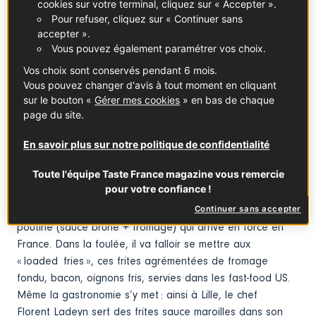
cookies sur votre terminal, cliquez sur « Accepter ».
préférés des Français, talonnée de peu par la fondue
Pour refuser, cliquez sur « Continuer sans
au comté. Sauf qu’on peut s’adonner en ville à des
accepter ».
raclettes parties entre amis sans devoir déchausser les
Vous pouvez également paramétrer vos choix.
skis. Cela ne nécessite aucun talent culinaire, c’est
Vos choix sont conservés pendant 6 mois.
convivial et en plus, les fabricants d’électroménager
Vous pouvez changer d'avis à tout moment en cliquant
devancent nos envies avec des appareils colorés,
sur le bouton «
Gérer mes cookies
» en bas de chaque
empilables ou même à plugger.
page du site.
En savoir plus sur notre politique de confidentialité
Les chefs se mettent aux « loaded fries »
Toute l'équipe Taste France magazine vous remercie
pour votre confiance !
Le bon combo, c’est assurément frites + fromage. Les
Québécois le savent depuis longtemps avec leur célèbre
Continuer sans accepter
poutine (sauce brune + fromage) qui arrive en force en
France. Dans la foulée, il va falloir se mettre aux
« loaded fries », ces frites agrémentées de fromage
fondu, bacon, oignons fris, servies dans les fast-food US.
Même la gastronomie s’y met : ainsi à Lille, le chef
Florent Ladeyn sert des frites sauce maroilles dans son