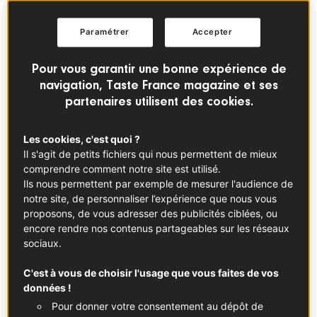
Paramétrer
Accepter
Pour vous garantir une bonne expérience de
navigation, Taste France magazine et ses
partenaires utilisent des cookies.
Les cookies, c'est quoi ?
Il s'agit de petits fichiers qui nous permettent de mieux
comprendre comment notre site est utilisé.
Ils nous permettent par exemple de mesurer l'audience de
notre site, de personnaliser l’expérience que nous vous
L’hiver aidant, on devient tous un peu cheezy. On peut
proposons, de vous adresser des publicités ciblées, ou
chiner sans honte sur les réseaux sociaux la recette la
encore rendre nos contenus partageables sur les réseaux
sociaux.
plus diététiquement incorrecte, si peu qu’elle dégouline
de cheddar fondu ou de reblochon filant. Et on n’est pas
C'est à vous de choisir l'usage que vous faites de vos
les seuls si on en juge le succès du #meltedcheese sur
données !
Instagram. En bon classique, le succès de la raclette ne
Pour donner votre consentement au dépôt de
se dément pas, bien accrochée au palmarès des plats