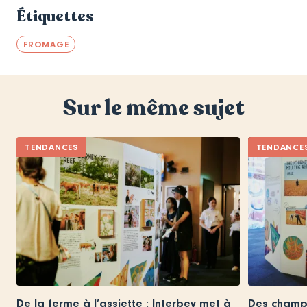
Étiquettes
FROMAGE
Sur le même sujet
TENDANCES
TENDANCE
De la ferme à l’assiette : Interbev met à
Des champs