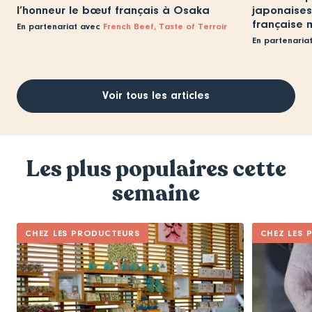
l’honneur le bœuf français à Osaka
japonaises 
française 
En partenariat avec
French Beef, Taste of Terroir
En partenaria
Voir tous les articles
Les plus populaires cette
semaine
CHEZ LES PRODUCTEURS
CHEZ LES 