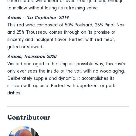
cured meats, white meat or even trout; just long enough
to mellow without losing its refreshing verve.
Arbois – ‘La Capitaine’ 2019
This red wine composed of 50% Poulsard, 25% Pinot Noir
and 25% Trousseau comes through on its promise of
sincerity and indulgent flavor. Perfect with red meat,
grilled or stewed.
Arbois, Trousseau 2020
Vinified and aged in the simplest possible way, this cuvée
only ever sees the inside of the vat, with no wood-aging.
Deliberately supple and dynamic, it accomplishes its
mission with aplomb. Perfect with appetizers or pork
dishes.
Contributeur