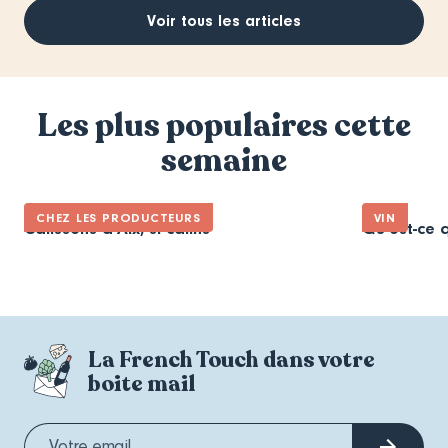
Voir tous les articles
Les plus populaires cette
semaine
CHEZ LES PRODUCTEURS
VIN
Calissons d’Aix, si câlins
Qu’est-ce q
La French Touch dans votre
boite mail