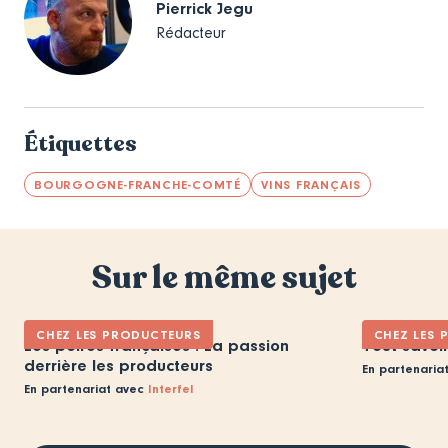
Pierrick Jegu
Rédacteur
Étiquettes
BOURGOGNE-FRANCHE-COMTÉ
VINS FRANÇAIS
Sur le même sujet
CHEZ LES PRODUCTEURS
CHEZ LES 
Les poires françaises : La passion
Tout savoir
derrière les producteurs
En partenaria
En partenariat avec
Interfel