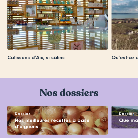
Calissons d’Aix, si câlins
Qu’est-ce q
Nos dossiers
Dossier
Dossier
Nos meilleures recettes à base
Que man
d'oignons