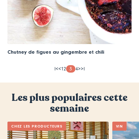
Chutney de figues au gingembre et chili
Pagination
Première
I<
Page
<
Page
1
Page
2
Page
3
Page
4
Page
>
Dernière
>I
page
précédente
theme
theme
theme
theme
suivante
page
Les plus populaires cette
semaine
CHEZ LES PRODUCTEURS
VIN