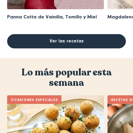
Panna Cotta de Vainilla, Tomillo y Miel
Magdalena
Ver las recetas
Lo más popular esta
semana
OCASIONES ESPECIALES
RECETAS D