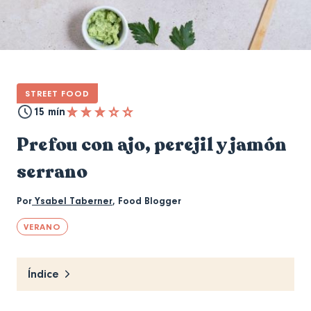
STREET FOOD
15 mín
Prefou con ajo, perejil y jamón
serrano
Por
Ysabel Taberner
,
Food Blogger
VERANO
Índice