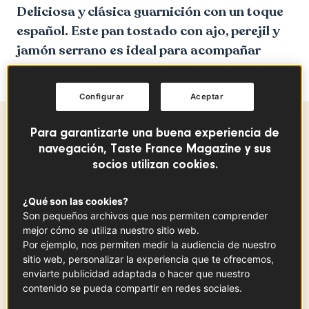
Deliciosa y clásica guarnición con un toque
español. Este pan tostado con ajo, perejil y
jamón serrano es ideal para acompañar
cualquier comida.
Configurar
Aceptar
Para garantizarte una buena experiencia de
Ingredientes
-
+
para
navegación, Taste France Magazine y sus
socios utilizan cookies.
Mantequilla de Charentes-Poitou
¿Qué son las cookies?
DOP
Son pequeños archivos que nos permiten comprender
60
gr
Ver la ficha
mejor cómo se utiliza nuestro sitio web.
Por ejemplo, nos permiten medir la audiencia de nuestro
sitio web, personalizar la experiencia que te ofrecemos,
enviarte publicidad adaptada o hacer que nuestro
contenido se pueda compartir en redes sociales.
Ajo blanco de Drôme IGP