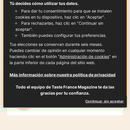
2
dientes
Ver la ficha
Tú decides cómo utilizar tus datos.
Para dar tu consentimiento para que se instalen
cookies en tu dispositivo, haz clic en "Aceptar".
Para rechazarlas, haz clic en "Continuar sin
aceptar".
Baguette
También puedes configurar tus preferencias.
x
1
Tus elecciones se conservan durante seis meses.
Puedes cambiar de opinión en cualquier momento
haciendo clic en el botón "
Administración de cookies
" en
Perejil fresco
la parte inferior de cada página del sitio web.
20
gr
Más información sobre nuestra política de privacidad
Todo el equipo de Taste France Magazine te da las
gracias por tu confianza.
Jamon Serrano
Continuar sin aceptar
4
lonchas