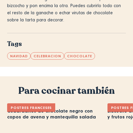
bizcocho y pon encima la otra. Puedes cubrirlo todo con
el resto de la ganache o echar virutas de chocolate
sobre la tarta para decorar.
Tags
NAVIDAD
CELEBRACION
CHOCOLATE
Para cocinar también
POSTRES FRANCESES
POSTRES F
Cuadraditos de chocolate negro con
Bizcocho d
copos de avena y mantequilla salada
y frutos ro