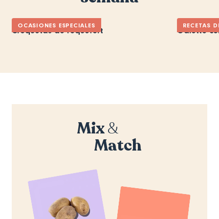
OCASIONES ESPECIALES
RECETAS D
Croquetas de roquefort
Galette co
Mix
&
Match