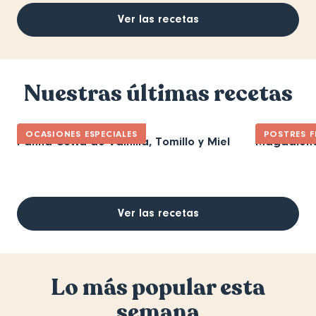
Ver las recetas
Nuestras últimas recetas
OCASIONES ESPECIALES
POSTRES F
Panna Cotta de Vainilla, Tomillo y Miel
Magdalena
Ver las recetas
Lo más popular esta
semana