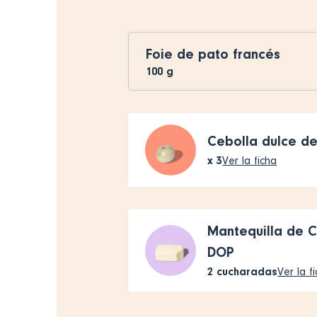
Foie de pato francés
100
g
Cebolla dulce d
x
3
Ver la ficha
Mantequilla de C
DOP
2
cucharadas
Ver la f