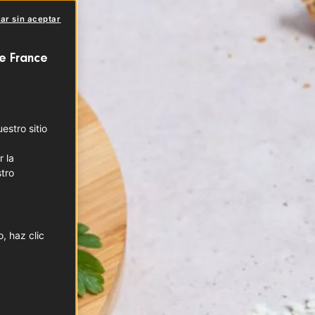
ar sin aceptar
e France
stro sitio
r la
tro
, haz clic