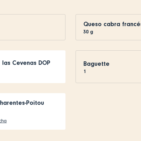
Queso cabra francé
30
g
e las Cevenas DOP
Baguette
1
harentes-Poitou
icha