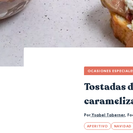
OCASIONES ESPECIALE
Tostadas d
carameliz
Por
Ysabel Taberner
,
Fo
APERITIVO
NAVIDAD