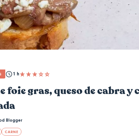
1 h
S
e foie gras, queso de cabra y 
ada
od Blogger
CARNE