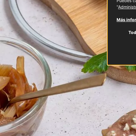
Puedes ca
"
Administ
Más infor
Tod