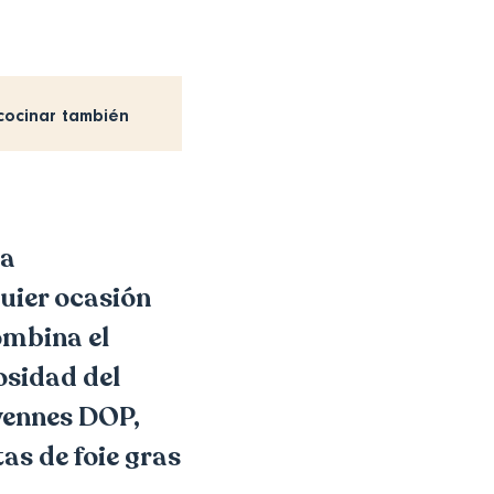
cocinar también
la
uier ocasión
combina el
osidad del
évennes DOP,
as de foie gras