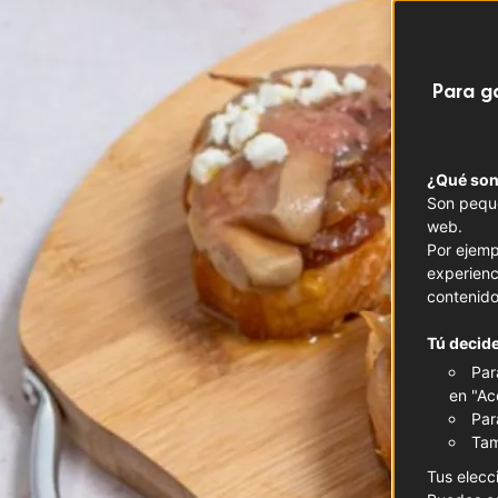
Para g
¿Qué son
Son peque
web.
Por ejemp
experienc
contenido
Tú decide
Par
en "Ac
Par
Tam
Tus elecc