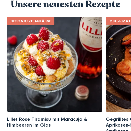
Unsere neuesten Rezepte
BESONDERE ANLÄSSE
MIX & MA
Lillet Rosé Tiramisu mit Maracuja &
Gegrilltes 
Himbeeren im Glas
Aprikosen-H
Aprikosen, 