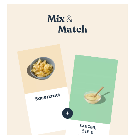
Mix
&
Match
Sauerkraut
SAUCEN,
ÖLE &