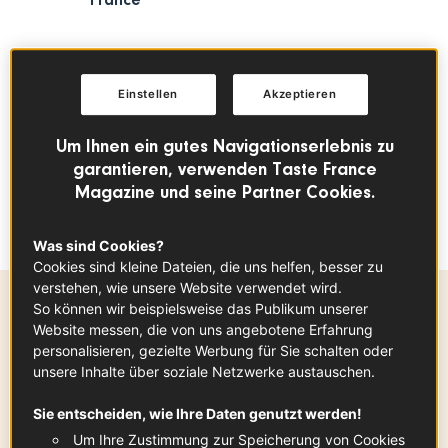
France
Auf der Suche nach einem schmackhaften
Rezept für ein leichtes Mittag- oder
Einstellen
Akzeptieren
Abendessen? Unser Spargel-Duo mit
wachsweichem, in Sojasauce mariniertem Ei
Um Ihnen ein gutes Navigationserlebnis zu
(
Œuf mollet
) wird dich begeistern! Ein
garantieren, verwenden Taste France
Magazine und seine Partner Cookies.
raffiniertes und gesundes Gericht für
kulinarischen Hochgenuss!
Was sind Cookies?
Cookies sind kleine Dateien, die uns helfen, besser zu
verstehen, wie unsere Website verwendet wird.
So können wir beispielsweise das Publikum unserer
Zubereitungszeit
Website messen, die von uns angebotene Erfahrung
personalisieren, gezielte Werbung für Sie schalten oder
20 min
unsere Inhalte über soziale Netzwerke austauschen.
Sie entscheiden, wie Ihre Daten genutzt werden!
Um Ihre Zustimmung zur Speicherung von Cookies