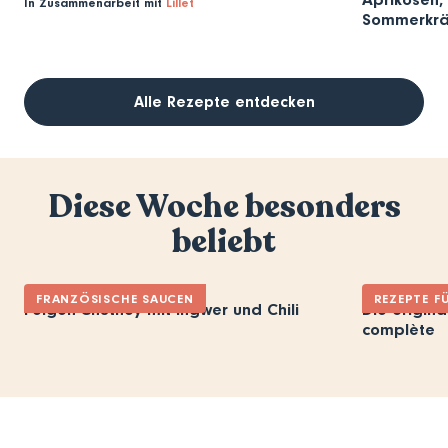
In Zusammenarbeit mit
Lillet
Sommerkrä
Alle Rezepte entdecken
Diese Woche besonders
beliebt
FRANZÖSISCHE SAUCEN
REZEPTE F
Feigen-Chutney mit Ingwer und Chili
Die origina
complète