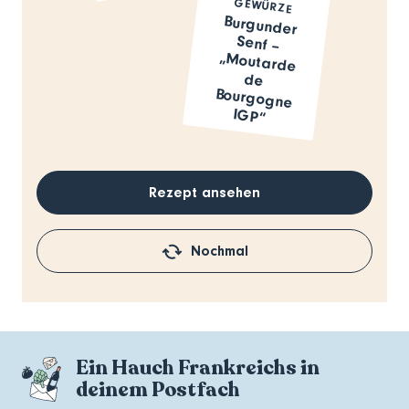
GEWÜRZE
Burgunder
Senf –
„Moutarde
de
Bourgogne
IGP“
Rezept ansehen
Nochmal
Ein Hauch Frankreichs in
deinem Postfach