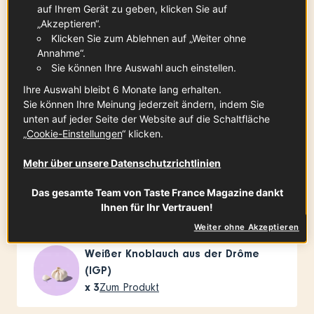
Zutaten
-
+
für
auf Ihrem Gerät zu geben, klicken Sie auf
„Akzeptieren“.
Klicken Sie zum Ablehnen auf „Weiter ohne
Annahme“.
Sie können Ihre Auswahl auch einstellen.
Spargel „des Sables des Landes“
1
Bund
Zum Produkt
Ihre Auswahl bleibt 6 Monate lang erhalten.
Sie können Ihre Meinung jederzeit ändern, indem Sie
unten auf jeder Seite der Website auf die Schaltfläche
„
Cookie-Einstellungen
“ klicken.
Mehr über unsere Datenschutzrichtlinien
Spargel
1
Bund (grüner)
Zum Produkt
Das gesamte Team von Taste France Magazine dankt
Ihnen für Ihr Vertrauen!
Weiter ohne Akzeptieren
Weißer Knoblauch aus der Drôme
(IGP)
x
3
Zum Produkt