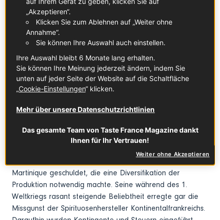
auf Ihrem Gerät zu geben, klicken Sie auf
Herstellungstechniken dieser Spirituose vor.
„Akzeptieren“.
Das Resultat sind Rumsorten der
Klicken Sie zum Ablehnen auf „Weiter ohne
Annahme“.
Reifekategorien „blanc“ (weiß), „ambré“
Sie können Ihre Auswahl auch einstellen.
(braun) oder „vieux“, die sich durch ihre
Ihre Auswahl bleibt 6 Monate lang erhalten.
bemerkenswerte aromatische Komplexität
Sie können Ihre Meinung jederzeit ändern, indem Sie
auszeichnen.
unten auf jeder Seite der Website auf die Schaltfläche
„
Cookie-Einstellungen
“ klicken.
Das solltest du wissen
Mehr über unsere Datenschutzrichtlinien
Erwähnenswert ist zunächst einmal die
Das gesamte Team von Taste France Magazine dankt
Entstehungsgeschichte dieser aus reinem Zuckerrohrsaft
Ihnen für Ihr Vertrauen!
erzeugten Spirituose. Der Rhum agricole ist einer im 19.
Weiter ohne Akzeptieren
Jahrhundert eingetretenen Zuckerüberproduktion in
Martinique geschuldet, die eine Diversifikation der
Produktion notwendig machte. Seine während des 1.
Weltkriegs rasant steigende Beliebtheit erregte gar die
Missgunst der Spirituosenhersteller Kontinentalfrankreichs.