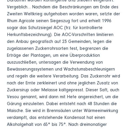
Daraufhin wurden Kontingente und Steuern eingeführt.
Vergeblich… Nachdem die Beschränkungen am Ende des
Zweiten Weltkrieg aufgehoben worden waren, setzte der
Rhum Agricole seinen Siegeszug fort und erhielt 1996
sogar das Schutzsiegel AOC (frz. für kontrollierte
Herkunftsbezeichnung). Die AOC-Vorschriften limitieren
den Anbau geografisch auf 23 Gemeinden, legen die
zugelassenen Zuckerrohrsorten fest, begrenzen die
Erträge der Plantagen, um eine Überproduktion
auszuschließen, untersagen die Verwendung von
Bewässerungssystemen und Wachstumsbeschleunigern
und regeln die weitere Verarbeitung. Das Zuckerrohr wird
nach der Ernte zerkleinert und ohne jeglichen Zusatz von
Zuckersirup oder Melasse kaltgepresst. Dieser Saft, auch
Vesou genannt, wird dann mit Hefe angereichert, um die
Gärung einzuleiten. Dabei entsteht nach 48 Stunden die
Maische. Sie wird in Brennsäulen unter Wärmeeinwirkung
verdampft, das entstehende Kondensat hat einen
Alkoholgehalt von 65° bis 75°. Nach dreimonatiger