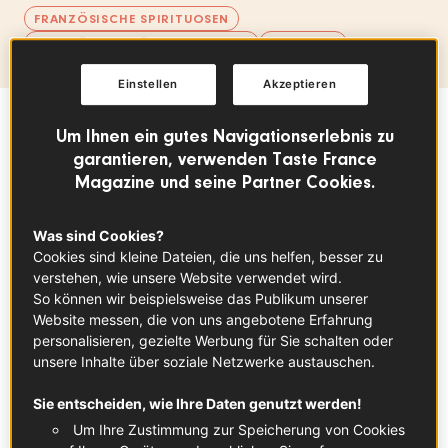
FRANZÖSISCHE SPIRITUOSEN
FRANZÖSISCHE ÜBERSEEGEBIETE
COCKTAIL
Einstellen
Akzeptieren
Um Ihnen ein gutes Navigationserlebnis zu
Sommaire
garantieren, verwenden Taste France
Magazine und seine Partner Cookies.
Im Gegensatz zu industriellem Rum aus
Was sind Cookies?
Melasse und Wasser wird Rhum agricole-aus
Cookies sind kleine Dateien, die uns helfen, besser zu
Martinique aus Zuckerrohrsaft hergestellt,
verstehen, wie unsere Website verwendet wird.
der gefiltert, fermentiert und destilliert und
So können wir beispielsweise das Publikum unserer
Website messen, die von uns angebotene Erfahrung
dann mindestens 3 Monate bis über 3 Jahre
personalisieren, gezielte Werbung für Sie schalten oder
lang ausgebaut wird. Die im Jahr 1975
unsere Inhalte über soziale Netzwerke austauschen.
erhaltene AOC gibt einen präzisen Rahmen
Sie entscheiden, wie Ihre Daten genutzt werden!
bezüglich geografischer Zone, zugelassenen
Um Ihre Zustimmung zur Speicherung von Cookies
Zuckerrohrarten sowie