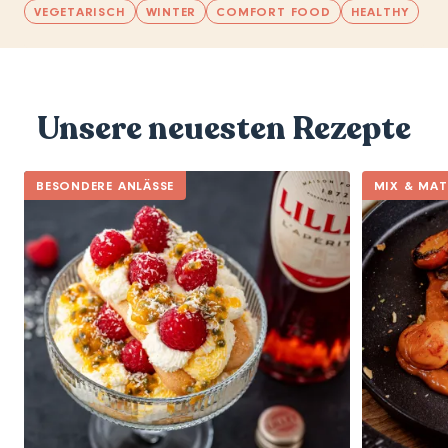
VEGETARISCH
WINTER
COMFORT FOOD
HEALTHY
Unsere neuesten Rezepte
BESONDERE ANLÄSSE
MIX & MA