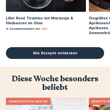
Lillet Rosé Tiramisu mit Maracuja &
Gegrilltes 
Himbeeren im Glas
Aprikosen-H
Aprikosen, 
In Zusammenarbeit mit
Lillet
Sommerkrä
Alle Rezepte entdecken
Diese Woche besonders
beliebt
FRANZÖSISCHE SAUCEN
REZEPTE F