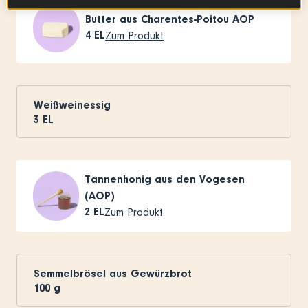
Butter aus Charentes-Poitou AOP
4
EL
Zum Produkt
Weißweinessig
3
EL
Tannenhonig aus den Vogesen
(AOP)
2
EL
Zum Produkt
Semmelbrösel aus Gewürzbrot
100
g