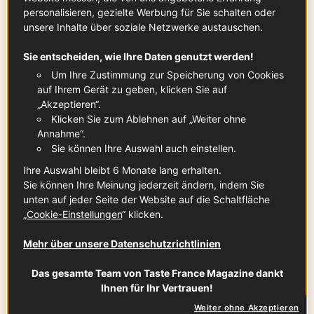
personalisieren, gezielte Werbung für Sie schalten oder
unsere Inhalte über soziale Netzwerke austauschen.
Sie entscheiden, wie Ihre Daten genutzt werden!
Walnüsse aus Grenoble (AOP) und aus
dem Périgord (AOP)
Um Ihre Zustimmung zur Speicherung von Cookies
auf Ihrem Gerät zu geben, klicken Sie auf
60
g
Zum Produkt
„Akzeptieren“.
Klicken Sie zum Ablehnen auf „Weiter ohne
Annahme“.
Sie können Ihre Auswahl auch einstellen.
rote Zwiebel, mittelgroß
x
1
Ihre Auswahl bleibt 6 Monate lang erhalten.
Sie können Ihre Meinung jederzeit ändern, indem Sie
unten auf jeder Seite der Website auf die Schaltfläche
„
Cookie-Einstellungen
“ klicken.
Olivenöl „Vallée des Baux-de-
Mehr über unsere Datenschutzrichtlinien
Provence“ (AOP)
2
EL
Zum Produkt
Das gesamte Team von Taste France Magazine dankt
Ihnen für Ihr Vertrauen!
Weiter ohne Akzeptieren