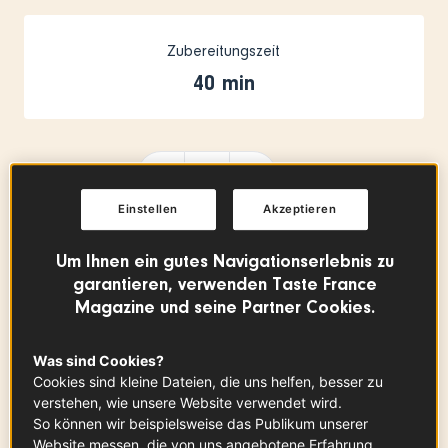
Zubereitungszeit
40 min
Zutaten
-
+
für
Einstellen
Akzeptieren
Um Ihnen ein gutes Navigationserlebnis zu
Rosenkohl
garantieren, verwenden Taste France
800
g
Magazine und seine Partner Cookies.
Was sind Cookies?
Cookies sind kleine Dateien, die uns helfen, besser zu
Esskastanien aus der Ardèche
verstehen, wie unsere Website verwendet wird.
(AOP)
So können wir beispielsweise das Publikum unserer
500
g (vorgegart)
Zum Produkt
Website messen, die von uns angebotene Erfahrung