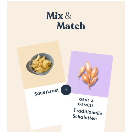
Mix
&
Match
Sauerkraut
OBST &
GEMÜSE
Traditionelle
Schalotten