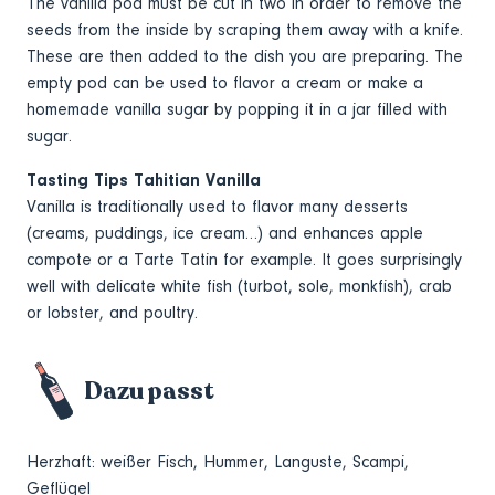
The vanilla pod must be cut in two in order to remove the
seeds from the inside by scraping them away with a knife.
These are then added to the dish you are preparing. The
empty pod can be used to flavor a cream or make a
homemade vanilla sugar by popping it in a jar filled with
sugar.
Tasting Tips Tahitian Vanilla
Vanilla is traditionally used to flavor many desserts
(creams, puddings, ice cream…) and enhances apple
compote or a Tarte Tatin for example. It goes surprisingly
well with delicate white fish (turbot, sole, monkfish), crab
or lobster, and poultry.
Dazu passt
Herzhaft: weißer Fisch, Hummer, Languste, Scampi,
Geflügel