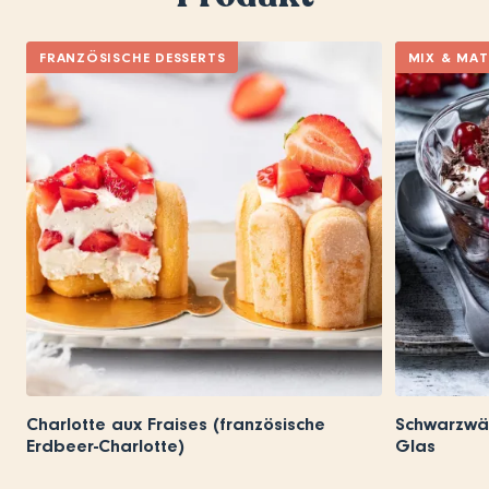
FRANZÖSISCHE DESSERTS
MIX & MA
Charlotte aux Fraises (französische
Schwarzwäl
Erdbeer-Charlotte)
Glas