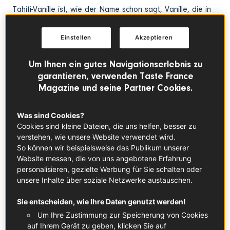
Tahiti-Vanille ist, wie der Name schon sagt, Vanille, die in
Tahiti erzeugt wird. Vanillepflanzen sind Lianen aus der
Familie der Orchideen. 1848 brachte Admiral Hamelin
Einstellen
Akzeptieren
Vanilla Aromatica
nach Tahiti und zwei Jahre später
Vanilla Fragrans
(Bourbon-Vanille). Die beiden Arten
Um Ihnen ein gutes Navigationserlebnis zu
wurden gekreuzt und ergaben
Vanilla Tahitensis
bzw. die
garantieren, verwenden Taste France
Tahiti-Vanille. Der Anbau begann 1880 auf den meisten
Magazine und seine Partner Cookies.
Vulkaninseln und vor allem auf den Inseln unter dem Wind.
Die Pflanze gedeiht sehr gut dank der fruchtbaren Böden
Was sind Cookies?
in den tiefen, feuchten Tälern. Sie wird durch Stecklinge
Cookies sind kleine Dateien, die uns helfen, besser zu
vermehrt, die im Pflanzenkompost mit einer künstlichen
verstehen, wie unsere Website verwendet wird.
Stütze unter Schattiernetzen oder unter Büschen im
So können wir beispielsweise das Publikum unserer
Unterholz gepflanzt werden. Die ersten Blüten erscheinen
Website messen, die von uns angebotene Erfahrung
nach zwei bis drei Jahren.
personalisieren, gezielte Werbung für Sie schalten oder
unsere Inhalte über soziale Netzwerke austauschen.
Um eine Vanilleschote zu erhalten, muss der Mensch die
Stigmata selbst mit Pollen bestäuben. Dieser Schritt
Sie entscheiden, wie Ihre Daten genutzt werden!
erfordert Geduld und Genauigkeit, weil die Blüten sich
Um Ihre Zustimmung zur Speicherung von Cookies
nacheinander öffnen und man an einem Tag auf einer
auf Ihrem Gerät zu geben, klicken Sie auf