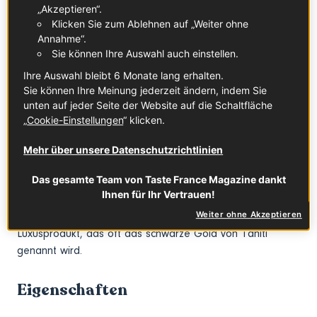
Traube kaum mehr als zwei Knospen findet, die
„Akzeptieren“.
gleichzeitig aufblühen. Nach der Bestäubung bildet sich
Klicken Sie zum Ablehnen auf „Weiter ohne
Annahme“.
die Schote und reift. Nach neun Monaten ist sie reif. Die
Sie können Ihre Auswahl auch einstellen.
Schote auf der Liane wird schwarz. Andere Vanillearten
werde vor der vollen Reife geerntet (sonst springen sie
Ihre Auswahl bleibt 6 Monate lang erhalten.
Sie können Ihre Meinung jederzeit ändern, indem Sie
auf und verlieren die wertvollen Samen) und danach
unten auf jeder Seite der Website auf die Schaltfläche
gedämpft. Dieser Unterschied verleiht der
Vanilla
„
Cookie-Einstellungen
“ klicken.
Tahitensis
ein besseres und intensiveres Aroma. Die
Schoten werden gewaschen, einen Monat lang jeden Tag
Mehr über unsere Datenschutzrichtlinien
einige Stunden in die Sonne gelegt, dann 40 Tage
luftgetrocknet.
Das gesamte Team von Taste France Magazine dankt
Ihnen für Ihr Vertrauen!
Auf die Tahiti-Vanilleproduktion entfallen nur 0,5 bis 1 %
Weiter ohne Akzeptieren
der weltweiten Produktion, deshalb ist es ein seltenes
Luxusprodukt, das oft das schwarze Gold von Tahiti
genannt wird.
Eigenschaften