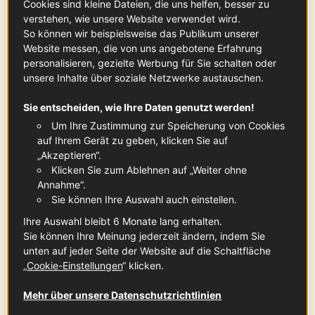
Cookies sind kleine Dateien, die uns helfen, besser zu
verstehen, wie unsere Website verwendet wird.
So können wir beispielsweise das Publikum unserer
Website messen, die von uns angebotene Erfahrung
Eigelbe
personalisieren, gezielte Werbung für Sie schalten oder
x
2
unsere Inhalte über soziale Netzwerke austauschen.
Sie entscheiden, wie Ihre Daten genutzt werden!
Um Ihre Zustimmung zur Speicherung von Cookies
Mehl Type 405
auf Ihrem Gerät zu geben, klicken Sie auf
75
g
„Akzeptieren“.
Klicken Sie zum Ablehnen auf „Weiter ohne
Annahme“.
Sie können Ihre Auswahl auch einstellen.
Mehl Type 812
Ihre Auswahl bleibt 6 Monate lang erhalten.
75
g
Sie können Ihre Meinung jederzeit ändern, indem Sie
unten auf jeder Seite der Website auf die Schaltfläche
„
Cookie-Einstellungen
“ klicken.
SCHOKOLADENFÜLLUNG (GANACHE)
Mehr über unsere Datenschutzrichtlinien