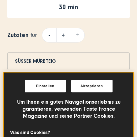
30 min
Zutaten
-
+
für
SÜSSER MÜRBTEIG
Einstellen
Akzeptieren
Butter aus Charentes-Poitou AOP
80
g
Zum Produkt
Um Ihnen ein gutes Navigationserlebnis zu
garantieren, verwenden Taste France
Magazine und seine Partner Cookies.
Puderzucker
Was sind Cookies?
60
g