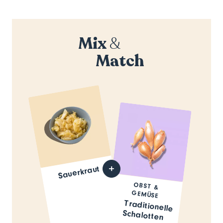
Mix
&
Match
Sauerkraut
OBST &
GEMÜSE
Traditionelle
Schalotten