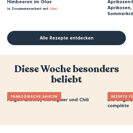
Himbeeren im Glas
Aprikosen-H
Aprikosen, 
In Zusammenarbeit mit
Lillet
Sommerkrä
Alle Rezepte entdecken
Diese Woche besonders
beliebt
FRANZÖSISCHE SAUCEN
REZEPTE F
Feigen-Chutney mit Ingwer und Chili
Die origina
complète