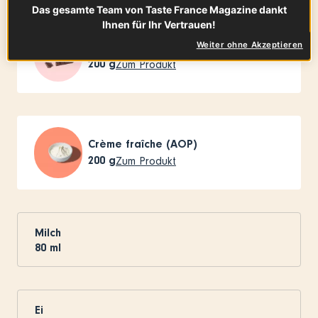
Das gesamte Team von Taste France Magazine dankt
Ihnen für Ihr Vertrauen!
Weiter ohne Akzeptieren
Dunkle Blockschokolade
200
g
Zum Produkt
Crème fraîche (AOP)
200
g
Zum Produkt
Milch
80
ml
Ei