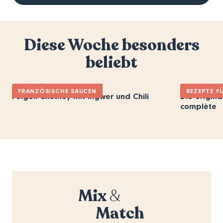
Diese Woche besonders
beliebt
FRANZÖSISCHE SAUCEN
REZEPTE F
Feigen-Chutney mit Ingwer und Chili
Die origina
complète
Mix
&
Match