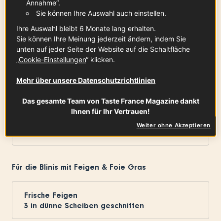
Annahme“.
Sie können Ihre Auswahl auch einstellen.
Geschmolzene Butter
15
g
Ihre Auswahl bleibt 6 Monate lang erhalten.
Sie können Ihre Meinung jederzeit ändern, indem Sie
unten auf jeder Seite der Website auf die Schaltfläche
„
Cookie-Einstellungen
“ klicken.
Salz
0.50
TL
Mehr über unsere Datenschutzrichtlinien
Das gesamte Team von Taste France Magazine dankt
Ihnen für Ihr Vertrauen!
Öl oder Butter
Weiter ohne Akzeptieren
zum Backen
Für die Blinis mit Feigen & Foie Gras
Frische Feigen
3
in dünne Scheiben geschnitten