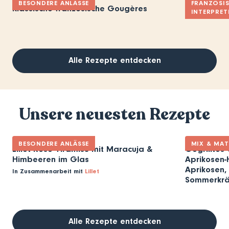
BESONDERE ANLÄSSE
FRANZÖSIS
Klassische französische Gougères
Muffins à l
INTERPRET
Alle Rezepte entdecken
Unsere neuesten Rezepte
BESONDERE ANLÄSSE
MIX & MA
Lillet Rosé Tiramisu mit Maracuja &
Gegrilltes 
Himbeeren im Glas
Aprikosen-H
Aprikosen, 
In Zusammenarbeit mit
Lillet
Sommerkrä
Alle Rezepte entdecken