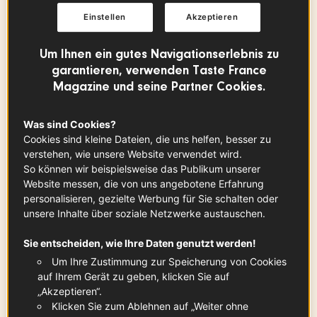
Einstellen
Akzeptieren
Weizenmehl
125
g
Um Ihnen ein gutes Navigationserlebnis zu
garantieren, verwenden Taste France
Magazine und seine Partner Cookies.
Bäckerhefe
0.50
Päckchen
Was sind Cookies?
Cookies sind kleine Dateien, die uns helfen, besser zu
verstehen, wie unsere Website verwendet wird.
So können wir beispielsweise das Publikum unserer
Ei
Website messen, die von uns angebotene Erfahrung
x
1
personalisieren, gezielte Werbung für Sie schalten oder
unsere Inhalte über soziale Netzwerke austauschen.
Sie entscheiden, wie Ihre Daten genutzt werden!
Lauwarme Milch
Um Ihre Zustimmung zur Speicherung von Cookies
120
ml
auf Ihrem Gerät zu geben, klicken Sie auf
„Akzeptieren“.
Klicken Sie zum Ablehnen auf „Weiter ohne