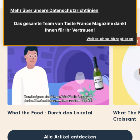
Mehr über unsere Datenschutzrichtlinien
Mehr zum Thema
Das gesamte Team von Taste France Magazine dankt
Ihnen für Ihr Vertrauen!
Weiter ohne Akzeptieren
WHAT THE FOOD
WHAT THE
What the Food : Durch das Loiretal
What The F
Croissant
Alle Artikel entdecken