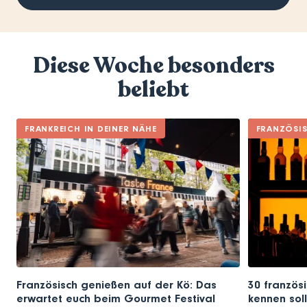
Diese Woche besonders
beliebt
FRANKREICH IN DEINER NÄHE
FRANZÖSI
Französisch genießen auf der Kö: Das
30 französi
erwartet euch beim Gourmet Festival
kennen soll