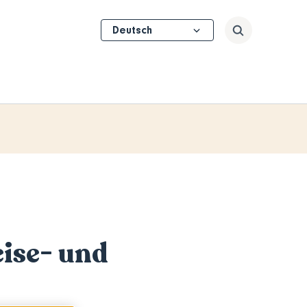
Select
Suchen
your
language
ise- und