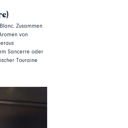
re)
n Blanc. Zusammen
 Aromen von
beraus
nem Sancerre oder
sischer Touraine