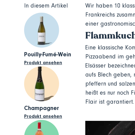
In diesem Artikel
Wir haben 10 klass
Frankreichs zusamme
einer gastronomisc
Flammkuchen
Eine klassische Kom
Pouilly-Fumé-Wein
Pizzaabend im geh
Produkt ansehen
Elsässer bezeichnen
aufs Blech geben, 
pfeffern und salze
heißt es nur noch 
Flair ist garantiert.
Champagner
Produkt ansehen