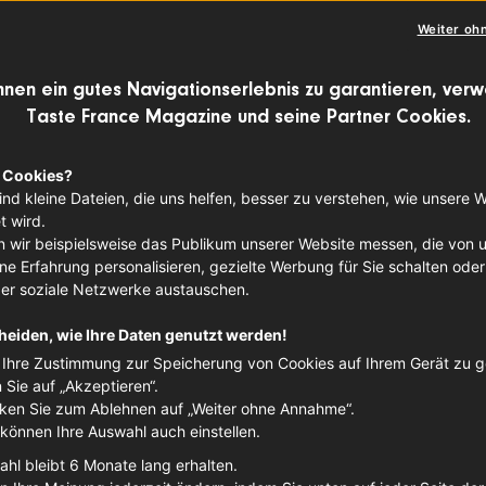
ABENDESSEN
MITTAGESSEN
Weiter oh
hnen ein gutes Navigationserlebnis zu garantieren, ver
Taste France Magazine und seine Partner Cookies.
ing gilt: was zusammen wächst, passt
französische Spezialitäten betrifft, kan
 Cookies?
ind kleine Dateien, die uns helfen, besser zu verstehen, wie unsere 
nder ausdrücken. Natürlich sollte man d
 wird.
lzu wörtlich nehmen (wir würden eher d
 wir beispielsweise das Publikum unserer Website messen, die von 
e Erfahrung personalisieren, gezielte Werbung für Sie schalten oder
e-
Rotwein mit überwiegendem Anteil an
ber soziale Netzwerke austauschen.
 Salade niçoise zu kredenzen). Doch be
heiden, wie Ihre Daten genutzt werden!
r Kombination von Speisen und Weinen er
Ihre Zustimmung zur Speicherung von Cookies auf Ihrem Gerät zu 
n Sie auf „Akzeptieren“.
zuverlässige Orientierungshilfe. Denkt i
cken Sie zum Ablehnen auf „Weiter ohne Annahme“.
 können Ihre Auswahl auch einstellen.
tt lieben (besonders in Fleisch), dass S
ahl bleibt 6 Monate lang erhalten.
ss ein hohes Säurelevel den hohen Fettg