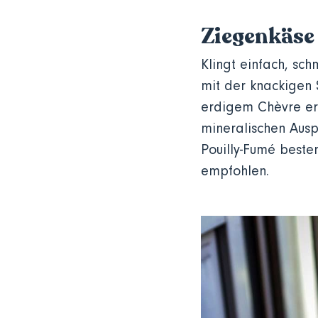
Ziegenkäse 
Klingt einfach, sc
mit der knackigen
erdigem Chèvre erst
mineralischen Ausp
Pouilly-Fumé besten
empfohlen.