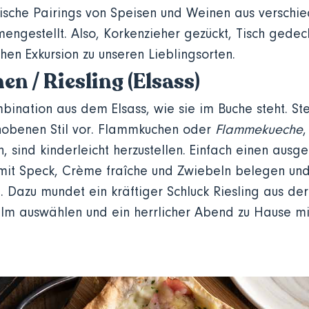
ische Pairings von Speisen und Weinen aus versch
ngestellt. Also, Korkenzieher gezückt, Tisch gedeck
hen Exkursion zu unseren Lieblingsorten.
 / Riesling (Elsass)
bination aus dem Elsass, wie sie im Buche steht. Ste
obenen Stil vor. Flammkuchen oder
Flammekueche
,
, sind kinderleicht herzustellen. Einfach einen ausg
mit Speck, Crème fraîche und Zwiebeln belegen un
n. Dazu mundet ein kräftiger Schluck Riesling aus de
Film auswählen und ein herrlicher Abend zu Hause mi