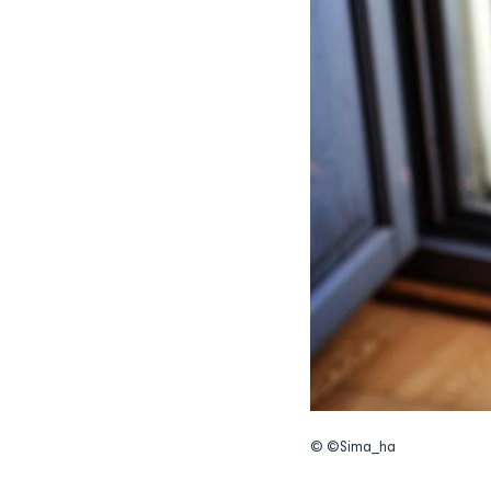
© ©Sima_ha