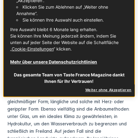
unbestreitbare Frische und andere bewährte
„Akzeptieren“.
Klicken Sie zum Ablehnen auf „Weiter ohne
Vorteile. Zumal die französischen Hersteller
Annahme“.
in den letzten Jahren besonders umsichtige
Sie können Ihre Auswahl auch einstellen.
Ansätze verfolgt haben.
Ihre Auswahl bleibt 6 Monate lang erhalten.
Sie können Ihre Meinung jederzeit ändern, indem Sie
unten auf jeder Seite der Website auf die Schaltfläche
Das solltest du wissen
„
Cookie-Einstellungen
“ klicken.
Ursprünglich aus Südamerika stammend, eroberte die
Mehr über unsere Datenschutzrichtlinien
Tomate im 16. Jahrhundert Europa. Seitdem hat sie sich
weiterentwickelt. So sehr, dass es heute Tausende von
Das gesamte Team von Taste France Magazine dankt
Sorten gibt. Unter ihnen sollte unterschieden werden
Ihnen für Ihr Vertrauen!
zwischen Kirschtomaten, die klein sind; Trauben, die durch
Weiter ohne Akzeptieren
einen gemeinsamen Stiel verbunden sind; runde Arten mit
gleichmäßiger Form; längliche und solche mit Herz- oder
gerippter Form. Ebenso vielfältig sind die Anbaumethoden:
unter Glas, um ein ideales Klima zu gewährleisten; in
Hydrokultur, um den Wasserverbrauch zu begrenzen und
schließlich im Freiland. Auf jeden Fall sind die