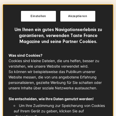
Herkunftsregion
Bretagne, Pays de la Loire, Provence-
Einstellen
Akzeptieren
Alpes-Côte d’Azur
Um Ihnen ein gutes Navigationserlebnis zu
garantieren, verwenden Taste France
Magazine und seine Partner Cookies.
Sommaire
Was sind Cookies?
Cookies sind kleine Dateien, die uns helfen, besser zu
In Zusammenarbeit mit
Fruit & Veg from
France
verstehen, wie unsere Website verwendet wird.
So können wir beispielsweise das Publikum unserer
Website messen, die von uns angebotene Erfahrung
Jedes Jahr begleiten sie unsere Mahlzeiten,
personalisieren, gezielte Werbung für Sie schalten oder
von den ersten schönen Tagen bis in den
unsere Inhalte über soziale Netzwerke austauschen.
Herbst. Das hat seinen Grund. Dieses
Sie entscheiden, wie Ihre Daten genutzt werden!
Fruchtgemüse bietet neben
Um Ihre Zustimmung zur Speicherung von Cookies
seinen vielfältigen Aromen und Texturen eine
auf Ihrem Gerät zu geben, klicken Sie auf