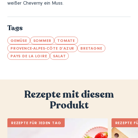
weißer Cheverny ein Muss.
Tags
GEMÜSE
SOMMER
TOMATE
PROVENCE-ALPES-CÔTE D’AZUR
BRETAGNE
PAYS DE LA LOIRE
SALAT
Rezepte mit diesem
Produkt
REZEPTE FÜR JEDEN TAG
REZEPTE F