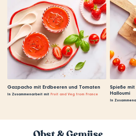
Gazpacho mit Erdbeeren und Tomaten
Spieße mit
Halloumi
In Zusammenarbeit mit
Fruit and Veg from France
In Zusammena
Obst & Gemüse