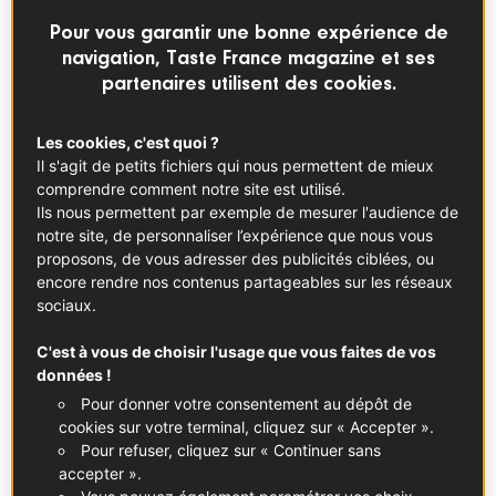
Pour vous garantir une bonne expérience de
navigation, Taste France magazine et ses
partenaires utilisent des cookies.
Les cookies, c'est quoi ?
Il s'agit de petits fichiers qui nous permettent de mieux
comprendre comment notre site est utilisé.
Ils nous permettent par exemple de mesurer l'audience de
Chicken Hezi
notre site, de personnaliser l’expérience que nous vous
proposons, de vous adresser des publicités ciblées, ou
Pour le Foodies Challenge, Charlotte nous a tous
encore rendre nos contenus partageables sur les réseaux
donné faim! Si vous souhaitez faire pareil avec vos
sociaux.
invités, ou simplement vous régaler! Vous êtes au
C'est à vous de choisir l'usage que vous faites de vos
bon endroit, promis.
données !
POULET
DÉJEUNER
Pour donner votre consentement au dépôt de
cookies sur votre terminal, cliquez sur « Accepter ».
Pour refuser, cliquez sur « Continuer sans
accepter ».