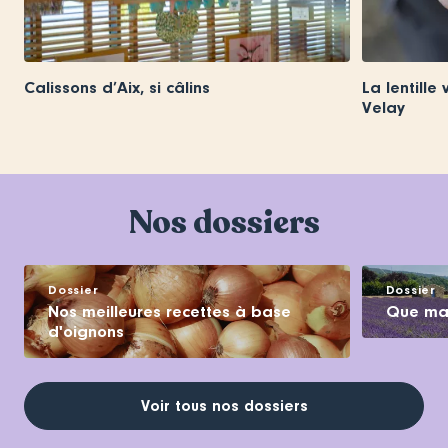
Calissons d’Aix, si câlins
La lentille
Velay
Nos dossiers
Dossier
Dossier
Nos meilleures recettes à base
Que man
d'oignons
Voir tous nos dossiers