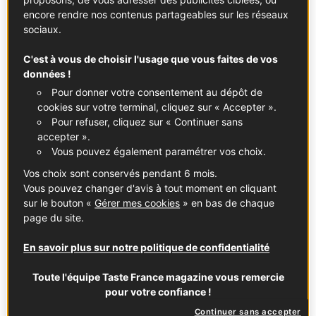
encore rendre nos contenus partageables sur les réseaux
sociaux.
C'est à vous de choisir l'usage que vous faites de vos
données !
Roquefort AOP
Pour donner votre consentement au dépôt de
Voir la fiche
cookies sur votre terminal, cliquez sur « Accepter ».
Pour refuser, cliquez sur « Continuer sans
Les « bleus »
accepter ».
Vous pouvez également paramétrer vos choix.
De toutes les variétés de fromages qui défilent sur
Vos choix sont conservés pendant 6 mois.
chariot, celles-ci attirent l’œil et pas que. Et pour cause,
Vous pouvez changer d'avis à tout moment en cliquant
les « pâtes persillées » se distinguent par leurs taches
sur le bouton «
Gérer mes cookies
» en bas de chaque
bleu-vert. En l’occurrence, des… moisissures issues du
page du site.
développement d’un champignon à cœur, après avoir
ajouté au lait les bactéries nécessaires. Mais, ce n’est
En savoir plus sur notre politique de confidentialité
pas tout ! L’odeur saisit tout autant : puissante, lactique,
Toute l'équipe Taste France magazine vous remercie
acide… Au point de régulièrement classer ces Roquefort,
pour votre confiance !
Fourme d’Ambert et autres Bleu de Gex parmi les
Continuer sans accepter
fromages français qui sentent le plus. Pas de quoi