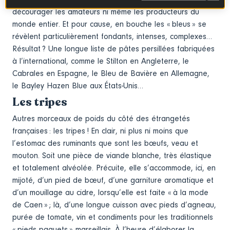
décourager les amateurs ni même les producteurs du
monde entier. Et pour cause, en bouche les « bleus » se
révèlent particulièrement fondants, intenses, complexes…
Résultat ? Une longue liste de pâtes persillées fabriquées
à l’international, comme le Stilton en Angleterre, le
Cabrales en Espagne, le Bleu de Bavière en Allemagne,
le Bayley Hazen Blue aux États-Unis…
Les tripes
Autres morceaux de poids du côté des étrangetés
françaises : les tripes ! En clair, ni plus ni moins que
l’estomac des ruminants que sont les bœufs, veau et
mouton. Soit une pièce de viande blanche, très élastique
et totalement alvéolée. Précuite, elle s’accommode, ici, en
mijoté, d’un pied de bœuf, d’une garniture aromatique et
d’un mouillage au cidre, lorsqu’elle est faite « à la mode
de Caen » ; là, d’une longue cuisson avec pieds d’agneau,
purée de tomate, vin et condiments pour les traditionnels
« pieds paquets » marseillais. À l’heure d’élaborer la