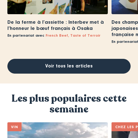
De la ferme à l’assiette : Interbev met à
Des champs
l’honneur le bœuf français à Osaka
japonaises 
française 
En partenariat avec
French Beef, Taste of Terroir
En partenaria
Voir tous les articles
Les plus populaires cette
semaine
VIN
CHEZ LES 