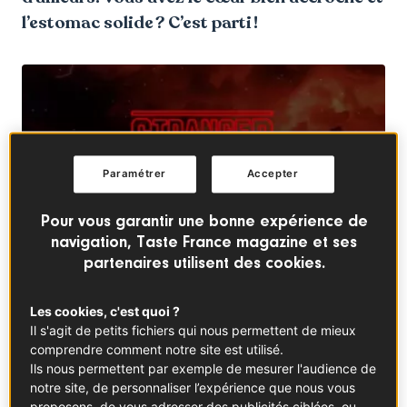
l’estomac solide ? C’est parti !
Paramétrer
Accepter
Pour vous garantir une bonne expérience de
navigation, Taste France magazine et ses
partenaires utilisent des cookies.
Les cookies, c'est quoi ?
© ©ClaireDubois
Il s'agit de petits fichiers qui nous permettent de mieux
comprendre comment notre site est utilisé.
Ils nous permettent par exemple de mesurer l'audience de
Dans cet article
notre site, de personnaliser l’expérience que nous vous
proposons, de vous adresser des publicités ciblées, ou