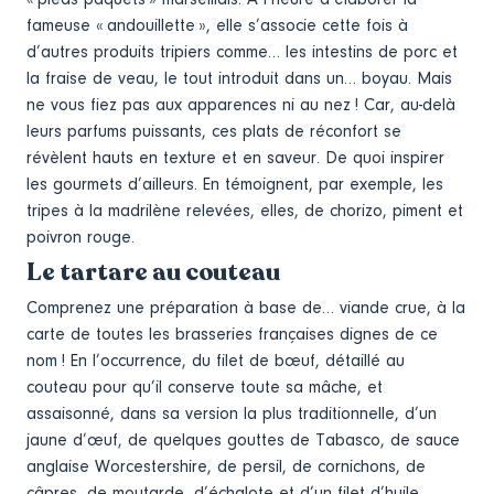
fameuse « andouillette », elle s’associe cette fois à
d’autres produits tripiers comme… les intestins de porc et
la fraise de veau, le tout introduit dans un… boyau. Mais
ne vous fiez pas aux apparences ni au nez ! Car, au-delà
leurs parfums puissants, ces plats de réconfort se
révèlent hauts en texture et en saveur. De quoi inspirer
les gourmets d’ailleurs. En témoignent, par exemple, les
tripes à la madrilène relevées, elles, de chorizo, piment et
poivron rouge.
Le tartare au couteau
Comprenez une préparation à base de… viande crue, à la
carte de toutes les brasseries françaises dignes de ce
nom ! En l’occurrence, du filet de bœuf, détaillé au
couteau pour qu’il conserve toute sa mâche, et
assaisonné, dans sa version la plus traditionnelle, d’un
jaune d’œuf, de quelques gouttes de Tabasco, de sauce
anglaise Worcestershire, de persil, de cornichons, de
câpres, de moutarde, d’échalote et d’un filet d’huile