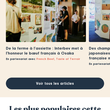
De la ferme à l’assiette : Interbev met à
Des champs
l’honneur le bœuf français à Osaka
japonaises 
française 
En partenariat avec
French Beef, Taste of Terroir
En partenaria
Voir tous les articles
Les plus populaires cette