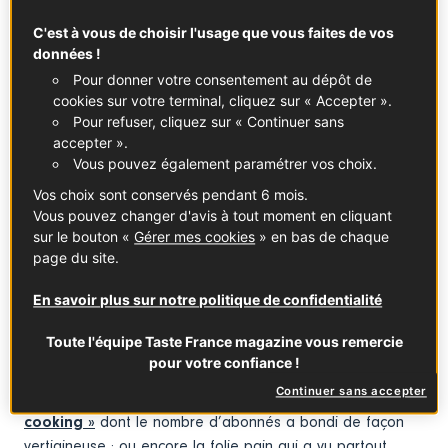
seulement ! À l’évidence, pendant cette crise sanitaire,
C'est à vous de choisir l'usage que vous faites de vos
jamais parents et enfants n’ont à ce point partagé leur
données !
quotidien. Et donc leurs repas, trois fois par jour, des
Pour donner votre consentement au dépôt de
semaines durant… Autant d’occasions inédites de
cookies sur votre terminal, cliquez sur « Accepter ».
réinventer ces moments de table, non ? De se lancer
Pour refuser, cliquez sur « Continuer sans
dans de nouvelles expériences culinaires, de remixer les
accepter ».
cuisines d’ici et d’ailleurs…
Vous pouvez également paramétrer vos choix.
Vos choix sont conservés pendant 6 mois.
Vous pouvez changer d'avis à tout moment en cliquant
Le fait maison au sommet
sur le bouton «
Gérer mes cookies
» en bas de chaque
En France comme ailleurs, s’est affirmée la volonté de
page du site.
mieux contrôler son alimentation. Normal. À commencer
En savoir plus sur notre politique de confidentialité
par son élaboration. Pour être sûr(e)s de son assiette,
mieux vaut passer le tablier ! Et voilà comment le fait
Toute l'équipe Taste France magazine vous remercie
maison s’est imposé, en faisant rimer tradition et
pour votre confiance !
exploration. Pour preuve, l’ampleur prise par certaines
Continuer sans accepter
chaînes culinaires de YouTubers, tel
Alex « French guy
cooking »
dont le nombre d’abonnés a bondi de façon
vertigineuse ; ou encore la folie pain qui a vu partout