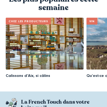
semaine
CHEZ LES PRODUCTEURS
VIN
Calissons d’Aix, si câlins
Qu’est-ce q
La French Touch dans votre