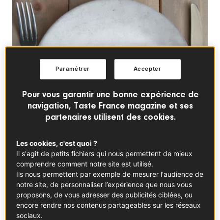
Paramétrer
Accepter
Pour vous garantir une bonne expérience de
navigation, Taste France magazine et ses
partenaires utilisent des cookies.
Tous ensemble !
Les cookies, c'est quoi ?
Il s'agit de petits fichiers qui nous permettent de mieux
«
À titre personnel, j’ai rarement passé autant de temps
comprendre comment notre site est utilisé.
avec mes enfants !,
s’enthousiasmait dernièrement
Ils nous permettent par exemple de mesurer l'audience de
Adeline Grattard.
Nous sortirons grandi(e)s de cet
notre site, de personnaliser l’expérience que nous vous
épisode : j’en suis convaincue !
», complétait la cheffe
proposons, de vous adresser des publicités ciblées, ou
étoilée, à la tête de trois établissements parisiens
encore rendre nos contenus partageables sur les réseaux
revisitant l’Asie. Une question de point de vue ? Pas
sociaux.