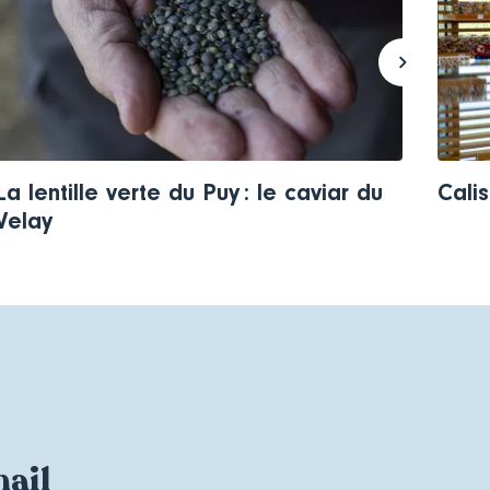
La lentille verte du Puy : le caviar du
Calis
Velay
mail