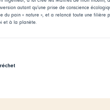
en ingénieur, a lui créé les Maîtres de mon moulin, 
version autant qu’une prise de conscience écologiq
du pain « nature », et a relancé toute une filière p
 et à la planète.
Fréchet