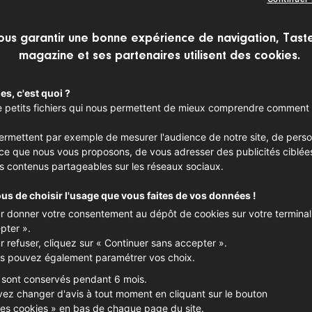
r leur levain et mettent la main à la pâte a
ous garantir une bonne expérience de navigation, Tast
magazine et ses partenaires utilisent des cookies.
ier.e, trader ou avocat.e, ils finissent
 pétrin et entamer leur reconversion.
es, c'est quoi ?
 de petits fichiers qui nous permettent de mieux comprendre comment 
.
permettent par exemple de mesurer l'audience de notre site, de perso
nce que nous vous proposons, de vous adresser des publicités ciblée
s contenus partageables sur les réseaux sociaux.
ous de choisir l'usage que vous faites de vos données !
r donner votre consentement au dépôt de cookies sur votre terminal,
pter ».
r refuser, cliquez sur « Continuer sans accepter ».
s pouvez également paramétrer vos choix.
 sont conservés pendant 6 mois.
ez changer d'avis à tout moment en cliquant sur le bouton
es cookies
» en bas de chaque page du site.