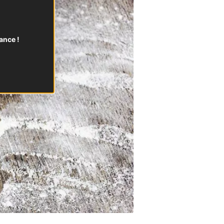
ance !