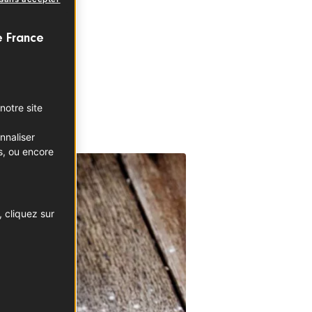
près leurs
e France
 même par
notre site
nnaliser
s, ou encore
 cliquez sur