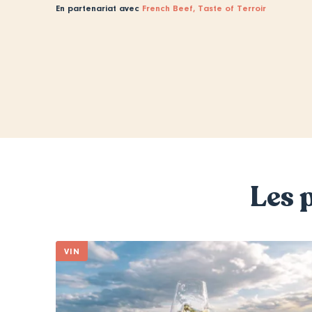
En partenariat avec
French Beef, Taste of Terroir
Les 
VIN