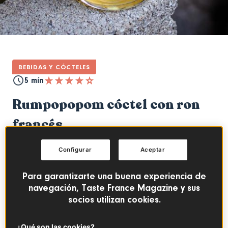
BEBIDAS Y CÓCTELES
5 mín
Rumpopopom cóctel con ron
francés
CÓCTEL
FRANCIA DE ULTRAMAR
Configurar
Aceptar
LICORES FRANCESES
Para garantizarte una buena experiencia de
navegación, Taste France Magazine y sus
Índice
socios utilizan cookies.
¿Qué son las cookies?