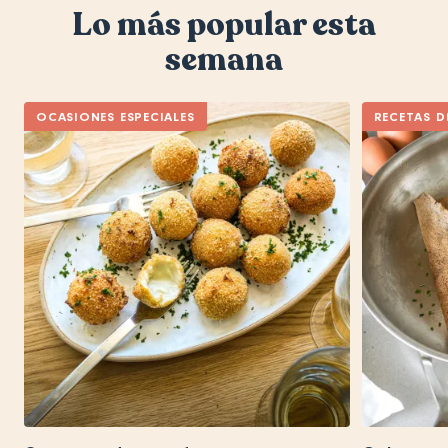
Lo más popular esta
semana
OCASIONES ESPECIALES
RECETAS D