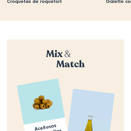
Croquetas de roquefort
Galette co
Mix
&
Match
Aceitunas