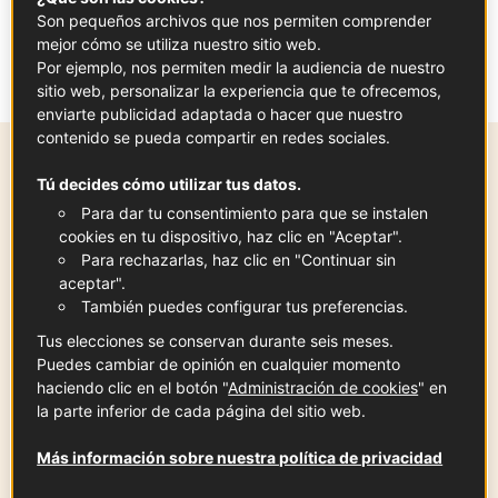
Un nuevo enfoque de cóctel a base de ron
Son pequeños archivos que nos permiten comprender
con
Le Syndicat - París
.
Echa un vistazo a
mejor cómo se utiliza nuestro sitio web.
la receta en Instagram
Por ejemplo, nos permiten medir la audiencia de nuestro
sitio web, personalizar la experiencia que te ofrecemos,
enviarte publicidad adaptada o hacer que nuestro
contenido se pueda compartir en redes sociales.
Ingredientes
-
+
para
Tú decides cómo utilizar tus datos.
Para dar tu consentimiento para que se instalen
cookies en tu dispositivo, haz clic en "Aceptar".
Para rechazarlas, haz clic en "Continuar sin
Ron agrícola de Martinica
aceptar".
También puedes configurar tus preferencias.
30
ml
Ver la ficha
Tus elecciones se conservan durante seis meses.
Puedes cambiar de opinión en cualquier momento
haciendo clic en el botón "
Administración de cookies
" en
la parte inferior de cada página del sitio web.
Jarabe de manzana
30
ml
Más información sobre nuestra política de privacidad