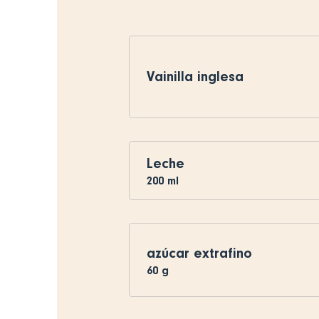
Vainilla inglesa
Leche
200
ml
azúcar extrafino
60
g