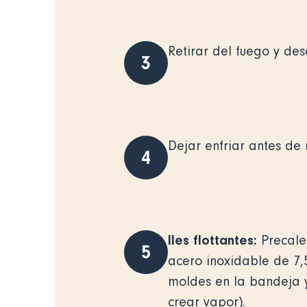
Retirar del fuego y des
3
Dejar enfriar antes de 
4
Iles flottantes:
Precalen
5
acero inoxidable de 7,
moldes en la bandeja 
crear vapor).