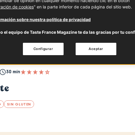
mbiar de opinión en cualquier momento haciendo clic en el botón
ración de cookies
" en la parte inferior de cada página del sitio web.
mación sobre nuestra política de privacidad
o el equipo de Taste France Magazine te da las gracias por tu conf
Configurar
Aceptar
30 mín
te
O
SIN GLUTEN