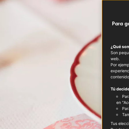
Para g
¿Qué son
Son peque
web.
Por ejemp
experienc
contenido
Tú decide
Par
en "Ac
Par
Tam
Tus elecc