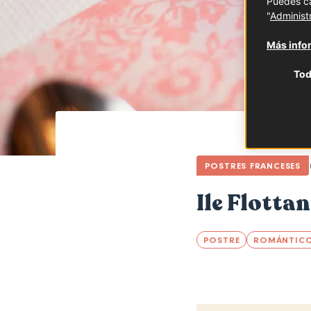
Puedes ca
"
Administ
Más infor
Tod
POSTRES FRANCESES
Ile Flottan
POSTRE
ROMÁNTIC