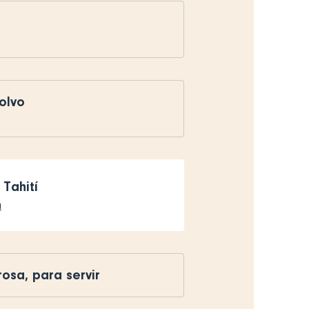
olvo
 Tahití
a
osa, para servir