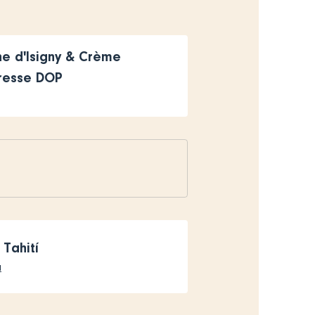
e d'Isigny & Crème
Bresse DOP
 Tahití
a