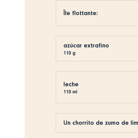
Île flottante:
azúcar extrafino
110
g
leche
110
ml
Un chorrito de zumo de li