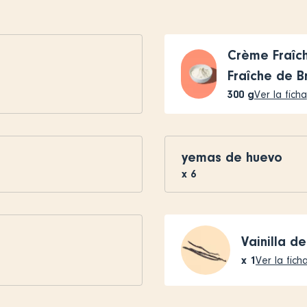
Crème Fraîch
Fraîche de 
300
g
Ver la ficha
yemas de huevo
x
6
Vainilla de
x
1
Ver la fich