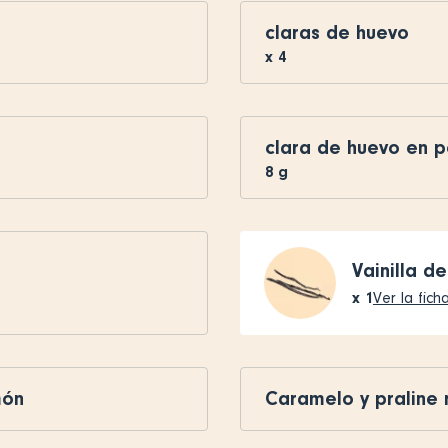
claras de huevo
x
4
clara de huevo en p
8
g
Vainilla de
x
1
Ver la fich
món
Caramelo y praline r