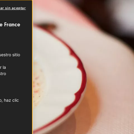
ar sin aceptar
e France
stro sitio
r la
tro
, haz clic