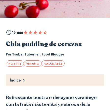
15 mín
Chia pudding de cerezas
Por
Ysabel Taberner
,
Food Blogger
POSTRE
VERANO
SALUDABLE
Índice
Refrescante postre o desayuno veraniego
con la fruta más bonita y sabrosa de la