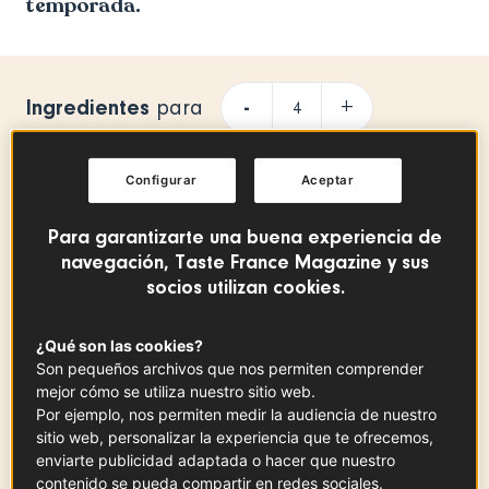
temporada.
Ingredientes
-
+
para
Configurar
Aceptar
leche entera
300
ml
Para garantizarte una buena experiencia de
navegación, Taste France Magazine y sus
socios utilizan cookies.
semillas de chía
5
cc
¿Qué son las cookies?
Son pequeños archivos que nos permiten comprender
mejor cómo se utiliza nuestro sitio web.
Por ejemplo, nos permiten medir la audiencia de nuestro
sitio web, personalizar la experiencia que te ofrecemos,
Vainilla de Tahití
enviarte publicidad adaptada o hacer que nuestro
x
1
Ver la ficha
contenido se pueda compartir en redes sociales.