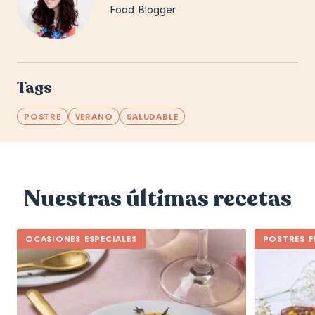
Food Blogger
Tags
POSTRE
VERANO
SALUDABLE
Nuestras últimas recetas
OCASIONES ESPECIALES
POSTRES F