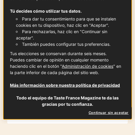
Tú decides cómo utilizar tus datos.
Para dar tu consentimiento para que se instalen
cookies en tu dispositivo, haz clic en "Aceptar".
Tableta de chocolate negro para
Para rechazarlas, haz clic en "Continuar sin
postres
aceptar".
1
tableta
Ver la ficha
También puedes configurar tus preferencias.
Tus elecciones se conservan durante seis meses.
Puedes cambiar de opinión en cualquier momento
haciendo clic en el botón "
Administración de cookies
" en
miel de abeto
la parte inferior de cada página del sitio web.
3
cc
Más información sobre nuestra política de privacidad
Todo el equipo de Taste France Magazine te da las
gracias por tu confianza.
Cereza del Jerte
70
g
Continuar sin aceptar