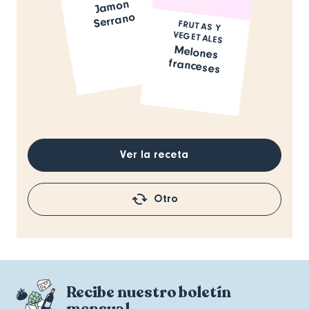
Ja
mon
Serrano
FRUTAS Y
VEGETALES
Melones
franceses
Ver la receta
Otro
Recibe nuestro boletín
mensual