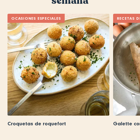
semana
OCASIONES ESPECIALES
RECETAS D
Croquetas de roquefort
Galette co