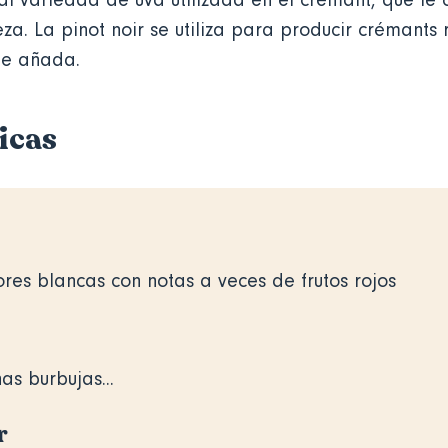
al variedad de uva utilizada en el crémant, que le 
za. La pinot noir se utiliza para producir crémants 
de añada.
icas
res blancas con notas a veces de frutos rojos
as burbujas...
r