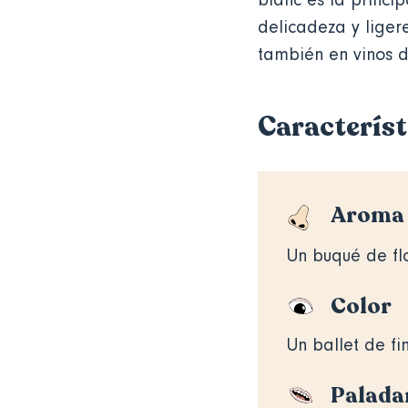
blanc es la princip
delicadeza y ligere
también en vinos 
Característ
Aroma
Un buqué de flo
Color
Un ballet de fin
Palada