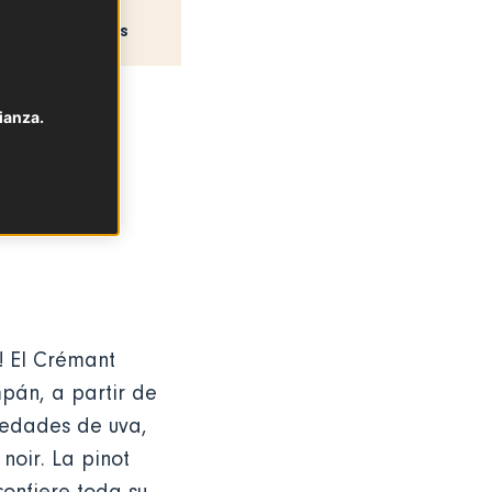
Recetas
ianza.
 vino
todo
! El Crémant
mpán, a partir de
iedades de uva,
 noir. La pinot