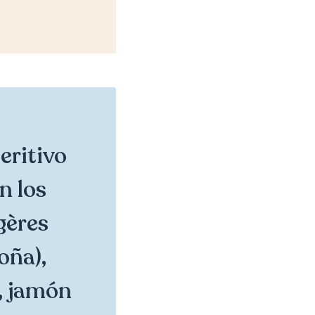
eritivo
n los
gères
oña),
, jamón