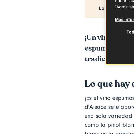
Puedes ca
"
Administ
Lo que hay que
Más infor
Tod
¡Un vino alegre
espumoso, eleg
tradicional, c
Lo que hay 
¡Es el vino espumo
d'Alsace se elabor
una sola variedad
como la pinot blanc