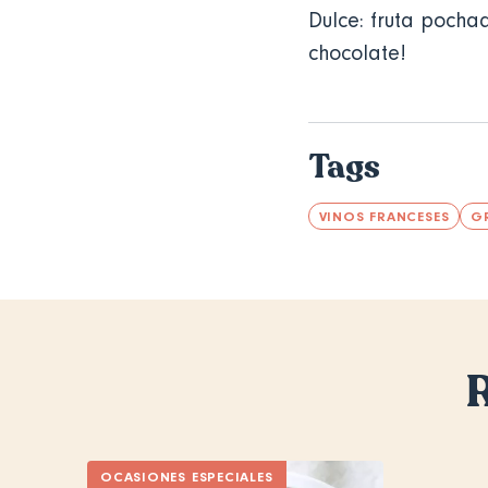
Dulce: fruta pocha
chocolate!
Tags
VINOS FRANCESES
G
R
OCASIONES ESPECIALES