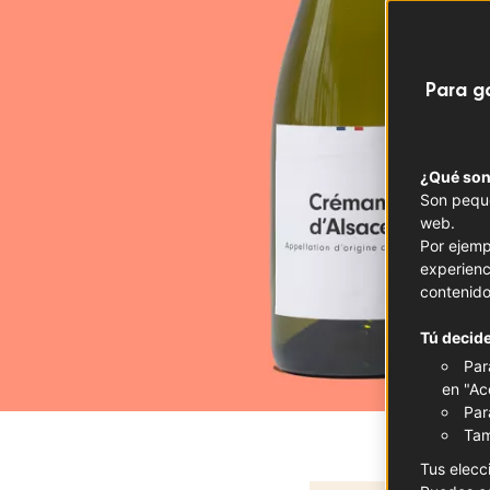
Para g
¿Qué son
Son peque
web.
Por ejemp
experienc
contenido
Tú decide
Par
en "Ac
Par
Tam
Tus elecc