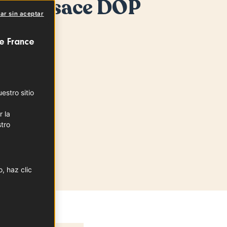
t d'Alsace DOP
ar sin aceptar
GRAND EST
e France
de producción
Est
stro sitio
r la
tro
, haz clic