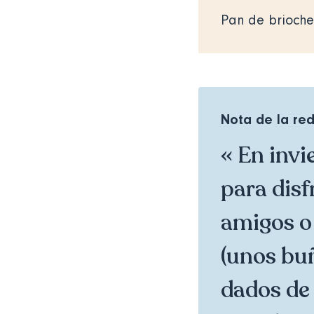
Pan de brioche
Nota de la re
« En invi
para disf
amigos o
(unos buñ
dados de