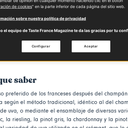
mbiar de opinión en cualquier momento haciendo clic en el botón
ración de cookies
" en la parte inferior de cada página del sitio web.
 saber
Características
Cómo se utiliza
mación sobre nuestra política de privacidad
o el equipo de Taste France Magazine te da las gracias por tu conf
 y festivo! El Crémant d'Alsace AOC es un
ante y refinado, elaborado según el mé
Configurar
Aceptar
on uvas producidas en Alsacia.
que saber
so preferido de los franceses después del champán
a según el método tradicional, idéntico al del cha
 de uva, o mediante el ensamblaje de diversas var
, la riesling, la pinot gris, la chardonnay y la pinot