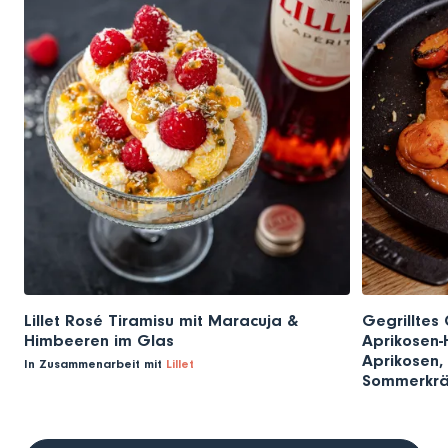
Lillet Rosé Tiramisu mit Maracuja &
Gegrilltes 
Himbeeren im Glas
Aprikosen-H
Aprikosen, 
In Zusammenarbeit mit
Lillet
Sommerkrä