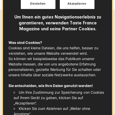
Einstellen
Akzeptieren
Um Ihnen ein gutes Navigationserlebnis zu
garantieren, verwenden Taste France
Zubereitungszeit
Magazine und seine Partner Cookies.
20 min
Was sind Cookies?
Cookies sind kleine Dateien, die uns helfen, besser zu
verstehen, wie unsere Website verwendet wird.
Zutaten
-
+
für
So können wir beispielsweise das Publikum unserer
Website messen, die von uns angebotene Erfahrung
personalisieren, gezielte Werbung für Sie schalten oder
unsere Inhalte über soziale Netzwerke austauschen.
Perlhuhn Label Rouge
Sie entscheiden, wie Ihre Daten genutzt werden!
1
(ca. 1 kg)
Zum Produkt
Um Ihre Zustimmung zur Speicherung von Cookies
auf Ihrem Gerät zu geben, klicken Sie auf
„Akzeptieren“.
Klicken Sie zum Ablehnen auf „Weiter ohne
Salz
Annahme“.