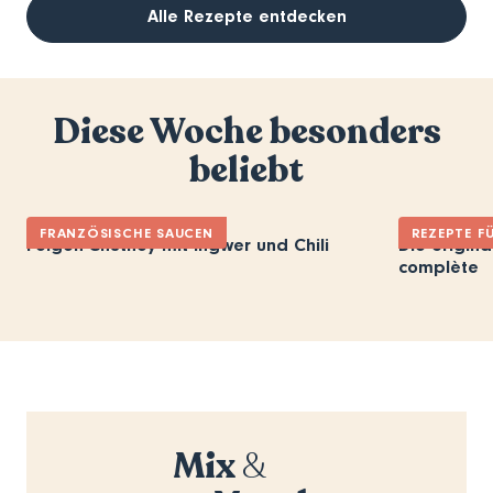
Alle Rezepte entdecken
Diese Woche besonders
beliebt
FRANZÖSISCHE SAUCEN
REZEPTE F
Feigen-Chutney mit Ingwer und Chili
Die origina
complète
Mix
&