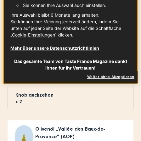
Sie können Ihre Auswahl auch einstellen.
Ihre Auswahl bleibt 6 Monate lang erhalten.
Sie können Ihre Meinung jederzeit ändern, indem Sie
Möhren
unten auf jeder Seite der Website auf die Schaltfläche
6
kleine
„
Cookie-Einstellungen
“ klicken.
Mehr über unsere Datenschutzrichtlinien
rote Zwiebeln
Das gesamte Team von Taste France Magazine dankt
x
2
Ihnen für Ihr Vertrauen!
Weiter ohne Akzeptieren
Knoblauchzehen
x
2
Olivenöl „Vallée des Baux-de-
Provence“ (AOP)