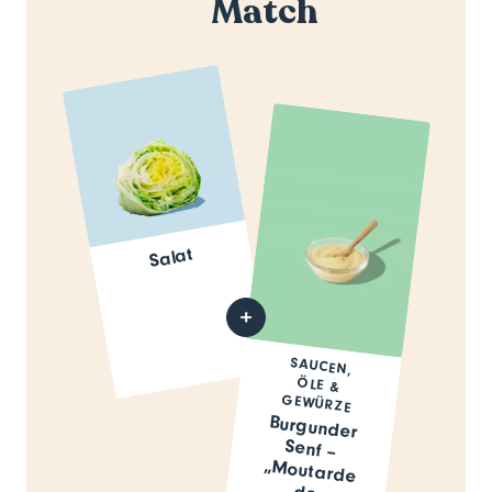
Match
Salat
SAUCEN,
ÖLE &
GEWÜRZE
Burgunder
Senf –
„Moutarde
de
Bourgogne