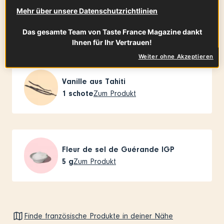
Mehr über unsere Datenschutzrichtlinien
Perlhuhn Label Rouge
1.50
kg
Zum Produkt
Das gesamte Team von Taste France Magazine dankt
Ihnen für Ihr Vertrauen!
Weiter ohne Akzeptieren
Vanille aus Tahiti
1
schote
Zum Produkt
Fleur de sel de Guérande IGP
5
g
Zum Produkt
Finde französische Produkte in deiner Nähe