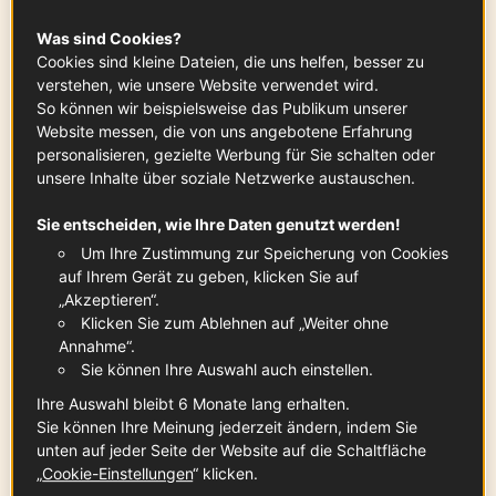
12
Lamellen
Zum Produkt
Was sind Cookies?
Cookies sind kleine Dateien, die uns helfen, besser zu
verstehen, wie unsere Website verwendet wird.
So können wir beispielsweise das Publikum unserer
festkochende Kartoffeln
Website messen, die von uns angebotene Erfahrung
1.80
kg
personalisieren, gezielte Werbung für Sie schalten oder
unsere Inhalte über soziale Netzwerke austauschen.
Sie entscheiden, wie Ihre Daten genutzt werden!
Vollmilch
Um Ihre Zustimmung zur Speicherung von Cookies
30
cl
auf Ihrem Gerät zu geben, klicken Sie auf
„Akzeptieren“.
Klicken Sie zum Ablehnen auf „Weiter ohne
Annahme“.
Sie können Ihre Auswahl auch einstellen.
Butter aus Charentes-Poitou AOP
400
g
Zum Produkt
Ihre Auswahl bleibt 6 Monate lang erhalten.
Sie können Ihre Meinung jederzeit ändern, indem Sie
unten auf jeder Seite der Website auf die Schaltfläche
„
Cookie-Einstellungen
“ klicken.