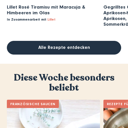
Lillet Rosé Tiramisu mit Maracuja &
Gegrilltes 
Himbeeren im Glas
Aprikosen-H
Aprikosen, 
In Zusammenarbeit mit
Lillet
Sommerkrä
Alle Rezepte entdecken
Diese Woche besonders
beliebt
FRANZÖSISCHE SAUCEN
REZEPTE F