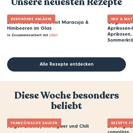
Unsere neuesten Rezepte
BESONDERE ANLÄSSE
MIX & MA
Lillet Rosé Tiramisu mit Maracuja &
Gegrilltes 
Himbeeren im Glas
Aprikosen-H
Aprikosen, 
In Zusammenarbeit mit
Lillet
Sommerkrä
Alle Rezepte entdecken
Diese Woche besonders
beliebt
FRANZÖSISCHE SAUCEN
REZEPTE F
Feigen-Chutney mit Ingwer und Chili
Die origina
complète