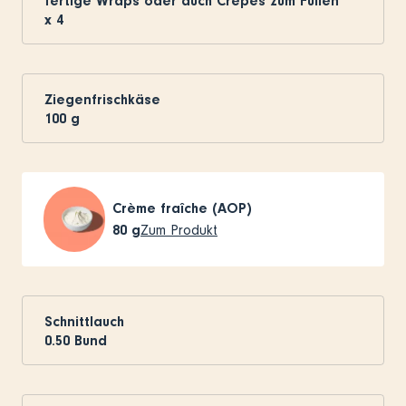
fertige Wraps oder auch Crêpes zum Füllen
x
4
Ziegenfrischkäse
100
g
Crème fraîche (AOP)
80
g
Zum Produkt
Schnittlauch
0.50
Bund