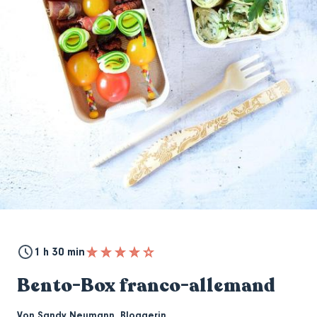
1 h 30 min
Bento-Box franco-allemand
Von
Sandy Neumann
,
Bloggerin