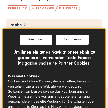
FRÜHSTÜCK
MITTAGESSEN
FÜR KINDER
Inhalte
Einstellen
Akzeptieren
Die Bento-Box mit den klein geschnittenen,
einzelnen Speisen befüllen. Gut verschließen
Um Ihnen ein gutes Navigationserlebnis zu
und bis zum Transport im Kühlschrank
garantieren, verwenden Taste France
aufbewahren.
Alle Zutaten für die Bento-Box
Magazine und seine Partner Cookies.
hier sind saisonal und können sehr gut durch
andere ersetzt werden.
Was sind Cookies?
Cookies sind kleine Dateien, die uns helfen, besser zu
verstehen, wie unsere Website verwendet wird.
So können wir beispielsweise das Publikum unserer
Website messen, die von uns angebotene Erfahrung
Zubereitungszeit
personalisieren, gezielte Werbung für Sie schalten oder
unsere Inhalte über soziale Netzwerke austauschen.