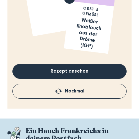
OBST &
GEMÜSE
Weißer
Knoblauch
aus der
Drôme
(IGP)
Rezept ansehen
Nochmal
Ein Hauch Frankreichs in
deinem Postfach