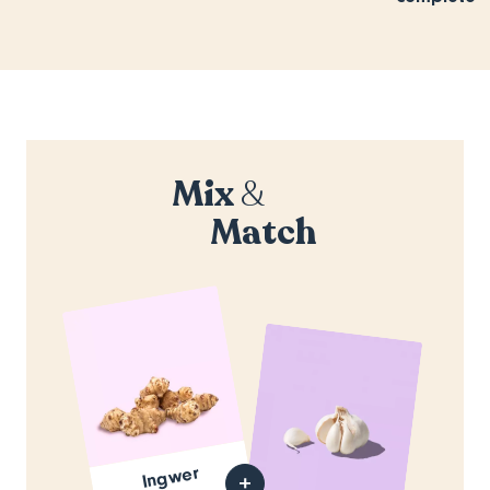
Mix
&
Match
Ingwer