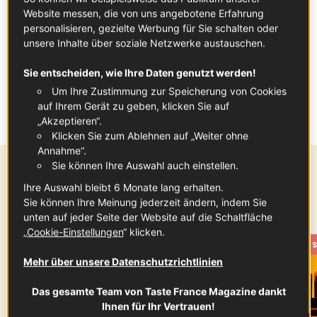
Website messen, die von uns angebotene Erfahrung
personalisieren, gezielte Werbung für Sie schalten oder
unsere Inhalte über soziale Netzwerke austauschen.
Sie entscheiden, wie Ihre Daten genutzt werden!
In Zusammenarbeit mit
Fruit and Veg From
Um Ihre Zustimmung zur Speicherung von Cookies
France
auf Ihrem Gerät zu geben, klicken Sie auf
„Akzeptieren“.
Klicken Sie zum Ablehnen auf „Weiter ohne
Annahme“.
Sie können Ihre Auswahl auch einstellen.
Diese Woche besonders
Ihre Auswahl bleibt 6 Monate lang erhalten.
beliebt
Sie können Ihre Meinung jederzeit ändern, indem Sie
unten auf jeder Seite der Website auf die Schaltfläche
„
Cookie-Einstellungen
“ klicken.
FRANKREICH IN DEINER NÄHE
FRANZÖSI
Mehr über unsere Datenschutzrichtlinien
Das gesamte Team von Taste France Magazine dankt
Ihnen für Ihr Vertrauen!