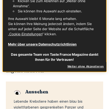
Klicken Sie zum Ablehnen auf „Weiter ohne
In der Hochsaison des bretonischen Hummers, die von
Annahme“.
März bis Mitte Oktober reicht, darf Hummer auf keiner
Sie können Ihre Auswahl auch einstellen.
Festtafel fehlen. Um die Erneuerung der Bestände zu
Ihre Auswahl bleibt 6 Monate lang erhalten.
gewährleisten, müssen die vorzugsweise mithilfe von
Sie können Ihre Meinung jederzeit ändern, indem Sie
Fangkörben an der zerklüfteten Atlantikküste eingeholten
unten auf jeder Seite der Website auf die Schaltfläche
Krebstiere eine Mindestgröße aufweisen. Bevor sie die
„
Cookie-Einstellungen
“ klicken.
Größe von 30 bis 50 cm und ein Gewicht von mindestens
Mehr über unsere Datenschutzrichtlinien
500 g (manche Exemplare bringen es bis zu mehreren
Kilogramm) erreichen, vergehen in der Regel sechs bis
Das gesamte Team von Taste France Magazine dankt
zehn Jahre – ein stattliches Alter also!
Ihnen für Ihr Vertrauen!
Weiter ohne Akzeptieren
Eigenschaften
Aussehen
Lebende Krebstiere haben einen blau bis
violettfarbenen gesprenkelten Panzer und