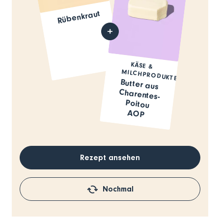
Rübenkraut
KÄSE &
MILCHPRODUKTE
Butter aus
Charentes-
Poitou
AOP
Rezept ansehen
Nochmal