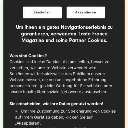
Einstellen
Akzeptieren
Für die meisten Feinschmecker ist der
"Hommard bleu" der König der Krustentiere!
Um Ihnen ein gutes Navigationserlebnis zu
Und das nicht ohne Grund. Der Herr des
garantieren, verwenden Taste France
Magazine und seine Partner Cookies.
Atlantiks kann mit fünf Beinpaaren, darunter
zwei Knackscheren, aufwarten. Sein
Was sind Cookies?
makelloses, festes Fleisch ist leicht
Cookies sind kleine Dateien, die uns helfen, besser zu
schimmernd und besitzt ein feines
verstehen, wie unsere Website verwendet wird.
Meeresaroma. Er inspirierte zahlreiche
So können wir beispielsweise das Publikum unserer
Website messen, die von uns angebotene Erfahrung
Klassiker der Gastronomie: Hummer-
personalisieren, gezielte Werbung für Sie schalten oder
Thermidor, Hummer à l‘Armoricaine (nach
unsere Inhalte über soziale Netzwerke austauschen.
Art der Bretagne), Hummer-Bisque …
Sie entscheiden, wie Ihre Daten genutzt werden!
erlesenste Köstlichkeiten!
Um Ihre Zustimmung zur Speicherung von Cookies
auf Ihrem Gerät zu geben, klicken Sie auf
Das solltest du wissen
„Akzeptieren“.