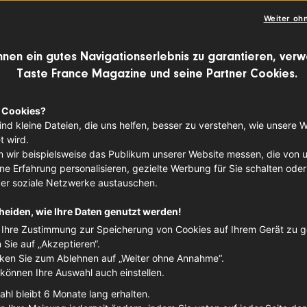
Label 
Weiter oh
hnen ein gutes Navigationserlebnis zu garantieren, ver
FLEISCH
RIND
N
Taste France Magazine und seine Partner Cookies.
Herkunf
 Cookies?
ind kleine Dateien, die uns helfen, besser zu verstehen, wie unsere 
Nouvel
 wird.
 wir beispielsweise das Publikum unserer Website messen, die von 
e Erfahrung personalisieren, gezielte Werbung für Sie schalten oder
ber soziale Netzwerke austauschen.
heiden, wie Ihre Daten genutzt werden!
Ihre Zustimmung zur Speicherung von Cookies auf Ihrem Gerät zu 
n Sie auf „Akzeptieren“.
cken Sie zum Ablehnen auf „Weiter ohne Annahme“.
 können Ihre Auswahl auch einstellen.
ahl bleibt 6 Monate lang erhalten.