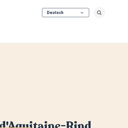
Select
Suchen
your
language
d'Aquitaine-Rind