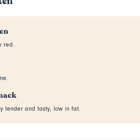
ten
en
y red.
ine.
mack
y tender and tasty, low in fat.