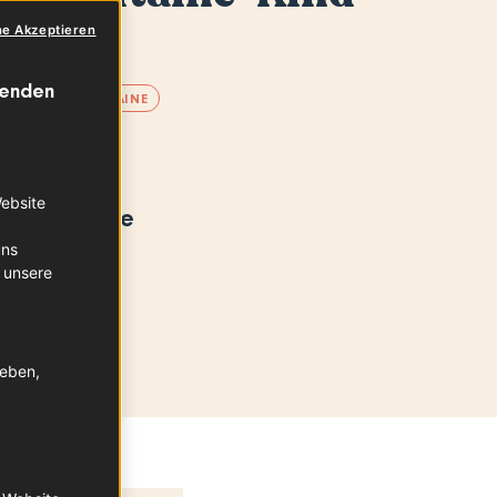
Rouge
ne Akzeptieren
wenden
OUVELLE-AQUITAINE
tsregion
Website
le Aquitaine
uns
 unsere
geben,