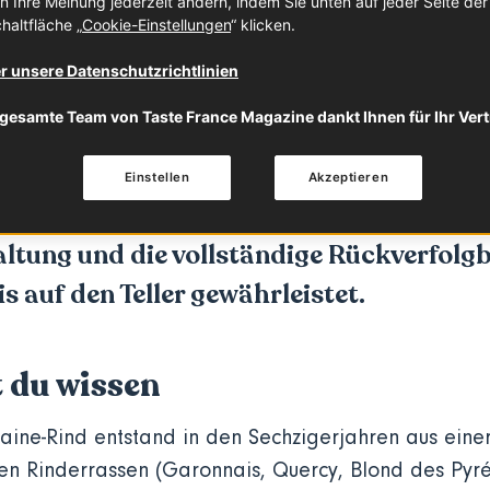
n Ihre Meinung jederzeit ändern, indem Sie unten auf jeder Seite de
haltfläche „
Cookie-Einstellungen
“ klicken.
 wissen
Eigenschaften
Verwendung
r unsere Datenschutzrichtlinien
gesamte Team von Taste France Magazine dankt Ihnen für Ihr Ver
quitaine-Rind ist eine Fleischrasse, die 
res geringen Fettanteils beliebt ist und 
Einstellen
Akzeptieren
rten Label Rouge ausgezeichnet wurde. 
ltung und die vollständige Rückverfolg
s auf den Teller gewährleistet.
t du wissen
aine-Rind entstand in den Sechzigerjahren aus eine
en Rinderrassen (Garonnais, Quercy, Blond des Pyré