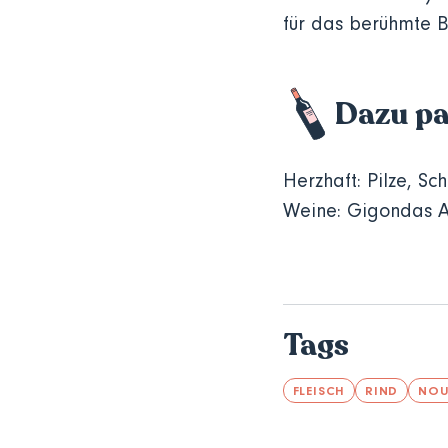
für das berühmte 
Dazu pa
Herzhaft:
Pilze, Sc
Weine: Gigondas
Tags
FLEISCH
RIND
NOU