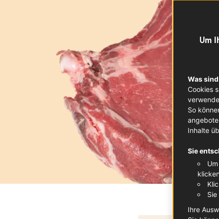
Um I
Was sind
Cookies s
verwendet
So können
angeboten
Inhalte ü
Sie entsc
Um 
klicke
Kli
Sie
Ihre Ausw