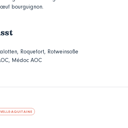
Bœuf bourguignon.
sst
halotten, Roquefort, Rotweinsoße
 AOC, Médoc AOC
VELLE-AQUITAINE