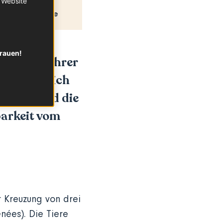
r Website
Rezepte
trauen!
aufgrund ihrer
in Frankreich
Damit sind die
barkeit vom
r Kreuzung von drei
nées). Die Tiere