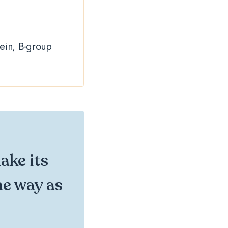
tein, B-group
ake its
me way as