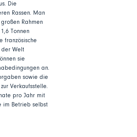
us. Die
deren Rassen. Man
em großen Rahmen
 1,6 Tonnen
e französische
 der Welt
können sie
imabedingungen an.
Vorgaben sowie die
zur Verkaufsstelle.
ate pro Jahr mit
e im Betrieb selbst