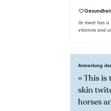
Gesundheit
Its meat has a 
vitamins and un
Anmerkung der
« This is
skin twit
horses an