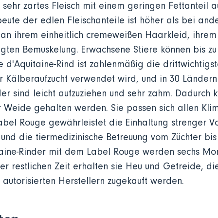
 sehr zartes Fleisch mit einem geringen Fettanteil a
eute der edlen Fleischanteile ist höher als bei an
 an ihrem einheitlich cremeweißen Haarkleid, ihr
gten Bemuskelung. Erwachsene Stiere können bis zu
 d'Aquitaine-Rind ist zahlenmäßig die drittwichtigst
ur Kälberaufzucht verwendet wird, und in 30 Ländern
der sind leicht aufzuziehen und sehr zahm. Dadurch 
r Weide gehalten werden. Sie passen sich allen Kl
abel Rouge gewährleistet die Einhaltung strenger 
und die tiermedizinische Betreuung vom Züchter bis 
taine-Rinder mit dem Label Rouge werden sechs Mon
der restlichen Zeit erhalten sie Heu und Getreide, di
autorisierten Herstellern zugekauft werden.