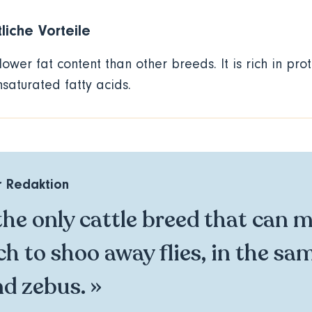
liche Vorteile
lower fat content than other breeds. It is rich in pro
saturated fatty acids.
 Redaktion
 the only cattle breed that can m
ch to shoo away flies, in the sa
d zebus. »