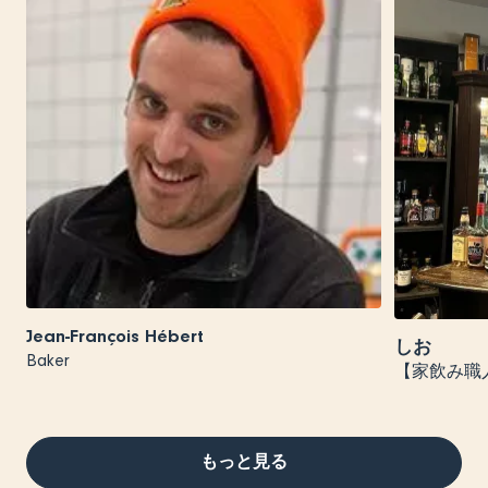
Jean-François Hébert
しお
Baker
【家飲み職
もっと見る