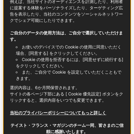
例えば、当社サイトのオーディエンスを計測したり、利用者
コラボレーション
Pays d'Oc IGP Wines
に提案する体験をパーソナライズしたり、ターゲティング広
告を表示したり、当社のコンテンツをソーシャルネットワー
クでシェア可能にしたりできます。
MIX & MATCH
ご自分のデータの使用方法は、ご自分で選択していただけま
す。
お使いのデバイスでの Cookie の使用に同意いただく
場合、[同意する] をクリックしてください。
Cookie の使用を拒否するには、[同意せずに続行する]
をクリックしてください。
また、ご自分で Cookie を設定していただくこともで
きます。
選択内容は、6か月間保管されます。
サイトの各ページ下部にある [ Cookie 優先設定] ボタンをク
リックすると、選択内容をいつでも変更できます。
当社のプライバシーポリシーについてもっと詳しく
テイスト・フランス・マガジンのチーム一同、皆さまのご信
頼に感謝いたします。