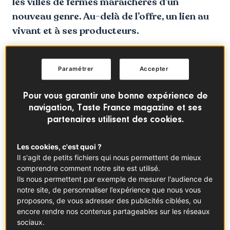
les villes de fermes maraîchères d’un
nouveau genre. Au-delà de l’offre, un lien au
vivant et à ses producteurs.
Paramétrer
Accepter
Pour vous garantir une bonne expérience de
navigation, Taste France magazine et ses
partenaires utilisent des cookies.
Les cookies, c'est quoi ?
Il s'agit de petits fichiers qui nous permettent de mieux
comprendre comment notre site est utilisé.
Ils nous permettent par exemple de mesurer l'audience de
© ©Jacques Kleynhans
notre site, de personnaliser l’expérience que nous vous
proposons, de vous adresser des publicités ciblées, ou
encore rendre nos contenus partageables sur les réseaux
Passé le portail, me voilà accueillie par Métisse et
sociaux.
Mariette, les chèvres de la ferme. Imperturbables, deux