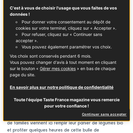
bovidés, eux, paissent tranquillement aux abords de leur
C'est à vous de choisir l'usage que vous faites de vos
cabane flambant neuve, fruit d’un chantier participatif.
données !
L’espace d’un instant, j’oublierais presque que je ne
Pour donner votre consentement au dépôt de
suis pas au beau milieu de la pampa
cookies sur votre terminal, cliquez sur « Accepter ».
Pour refuser, cliquez sur « Continuer sans
provençale, mais bien au sud de la ville de Marseille, à la
accepter ».
Ferme du Roy d’Espagne, l’une des trois fermes
Vous pouvez également paramétrer vos choix.
pédagogiques de la cité phocéenne.
Vos choix sont conservés pendant 6 mois.
Depuis son ouverture en 2004, s’y succédaient des
Vous pouvez changer d'avis à tout moment en cliquant
maraîchers et des éleveurs, tantôt jeunes paysans, tantôt
sur le bouton «
Gérer mes cookies
» en bas de chaque
producteurs à la retraite. En juin 2019, une équipe
page du site.
d’agriculteurs dynamiques prend la relève. Leur
En savoir plus sur notre politique de confidentialité
association, alliant des profils complémentaires
(animateurs, maraîchers…), redonne un nouveau souffle à
Toute l'équipe Taste France magazine vous remercie
ce terrain de deux hectares, niché entre un petit quartier
pour votre confiance !
HLM, des immeubles cossus et les collines. Chaque
Continuer sans accepter
semaine, plus d’une centaine
de familles viennent ici remplir leur panier de légumes bio
et profiter quelques heures de cette bulle de