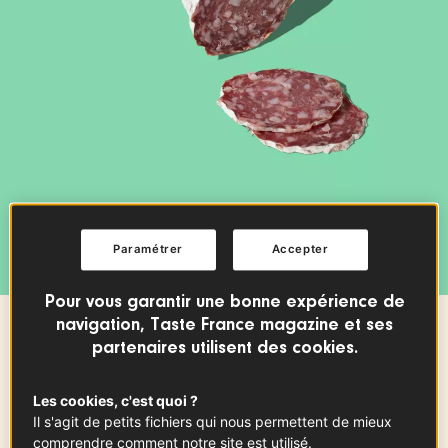
Paramétrer
Accepter
Pour vous garantir une bonne expérience de
navigation, Taste France magazine et ses
VIANDE
partenaires utilisent des cookies.
Rosette de Lyon
Les cookies, c'est quoi ?
Il s'agit de petits fichiers qui nous permettent de mieux
AUVERGNE-RHÔNE-ALPES
PIQUE-NIQUES
PORC
comprendre comment notre site est utilisé.