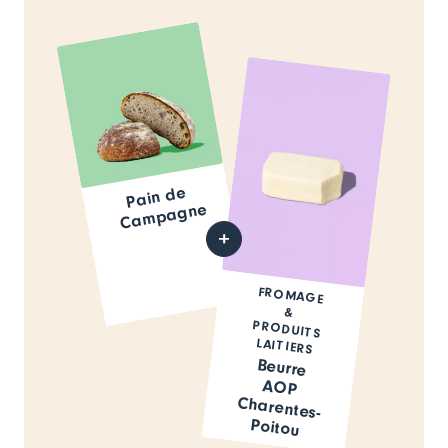
Pain de
Ca
mpagne
FROMAGE
PRODUITS
&
LAITIERS
Beurre
AOP
Charentes-
Poitou