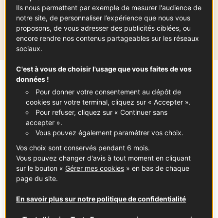
Ils nous permettent par exemple de mesurer l'audience de
Région de production
notre site, de personnaliser l’expérience que nous vous
proposons, de vous adresser des publicités ciblées, ou
Auvergne - Rhône-Alpes
encore rendre nos contenus partageables sur les réseaux
sociaux.
C'est à vous de choisir l'usage que vous faites de vos
données !
Sommaire
Pour donner votre consentement au dépôt de
cookies sur votre terminal, cliquez sur « Accepter ».
Pour refuser, cliquez sur « Continuer sans
Imposant saucisson sec pur porc, la rosette
accepter ».
de Lyon tire son nom du boyau avec lequel
Vous pouvez également paramétrer vos choix.
elle est fabriquée. Confectionnée à base de
Vos choix sont conservés pendant 6 mois.
Vous pouvez changer d'avis à tout moment en cliquant
morceaux nobles et longuement maturée,
sur le bouton «
Gérer mes cookies
» en bas de chaque
c’est un grand classique de la charcuterie
page du site.
lyonnaise.
En savoir plus sur notre politique de confidentialité
Ce qu'il faut savoir