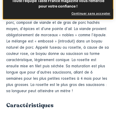
Toute l'équipe Taste France magazine vous remercie
pour votre confiance !
Issue d’une longue tradition campagnarde de charcuterie
Continuer sans accepter
domestique, la rosette de Lyon est un saucisson sec de
porc, composé de viande et de gras de porc hachés
moyen, d’épices et d’une pointe d’ail. La viande provient
obligatoirement de morceaux « nobles » comme l’épaule.
Le mélange est « embossé » (introduit) dans un boyau
naturel de porc. Appelé fuseau ou rosette, à cause de sa
couleur rose, ce boyau donne au saucisson sa forme
caractéristique, légèrement conique. La rosette est
ensuite mise en filet puis séchée. Sa maturation est plus
longue que pour d’autres saucissons, allant de 6
semaines pour les plus petites rosettes à 4 mois pour les
plus grosses. La rosette est le plus gros des saucissons :
sa longueur peut atteindre un mètre !
Caractéristiques