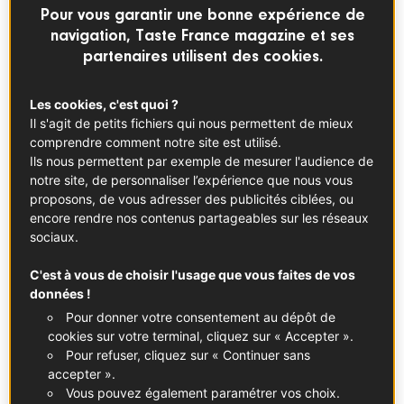
Pour vous garantir une bonne expérience de
La crème de marrons n’a qu’un peu plus de
navigation, Taste France magazine et ses
cent ans, mais elle est devenue un produit
partenaires utilisent des cookies.
emblématique des gourmands, reflet de
l’histoire d’amour d’une région et d’une
Les cookies, c'est quoi ?
Il s'agit de petits fichiers qui nous permettent de mieux
culture.
comprendre comment notre site est utilisé.
Ils nous permettent par exemple de mesurer l'audience de
Ce qu'il faut savoir
notre site, de personnaliser l’expérience que nous vous
proposons, de vous adresser des publicités ciblées, ou
encore rendre nos contenus partageables sur les réseaux
La crème de marrons a été inventée en Ardèche,
sociaux.
en 1885, par un industriel qui cherchait à utiliser les
brisures de marrons créées lors de la production de
C'est à vous de choisir l'usage que vous faites de vos
marrons glacés. Elle est produite à base
données !
de châtaignes fraiches épluchées, cuites et réduites en
Pour donner votre consentement au dépôt de
purée, à laquelle on ajoute sucre, sirop de confisage et
cookies sur votre terminal, cliquez sur « Accepter ».
vanille. Certaines peuvent contenir des brisures de marron
Pour refuser, cliquez sur « Continuer sans
glacé. La quantité de purée de marrons utilisée doit être
accepter ».
au minimum de 38 %.
Vous pouvez également paramétrer vos choix.