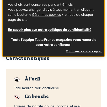
Vos choix sont conservés pendant 6 mois.
L’Ardèche est le premier département producteur de
Vous pouvez changer d'avis à tout moment en cliquant
châtaignes en France, avec la moitié de la récolte
sur le bouton «
Gérer mes cookies
» en bas de chaque
nationale, devant l’Aveyron, la Dordogne, la Corrèze, le
page du site.
Lot et la Corse. La châtaigne d’Ardèche bénéficie d’une
AOC depuis 2006 et d’une AOP depuis 2014, pour les
En savoir plus sur notre politique de confidentialité
fruits des espèces anciennes locales. Il faut dire que le
châtaigner est présent en Ardèche depuis toujours et y
Toute l'équipe Taste France magazine vous remercie
pour votre confiance !
est cultivé depuis le XIIIe siècle.
Continuer sans accepter
Caractéristiques
À l'oeil
Pâte marron clair onctueuse.
En bouche
Arômes de patate douce, brioche et miel.