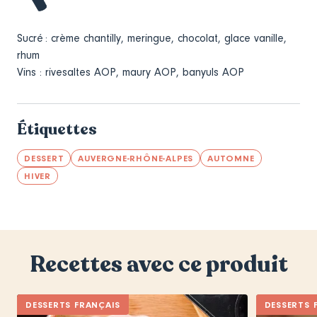
Sucré : crème chantilly, meringue, chocolat, glace vanille,
rhum
Vins : rivesaltes AOP, maury AOP, banyuls AOP
Étiquettes
DESSERT
AUVERGNE-RHÔNE-ALPES
AUTOMNE
HIVER
Recettes avec ce produit
DESSERTS FRANÇAIS
DESSERTS 