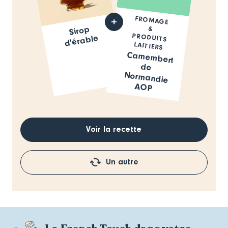
FROMAGE
PRODUITS
Sirop
&
d'érable
LAITIERS
Camembert
de
Normandie
AOP
Voir la recette
Un autre