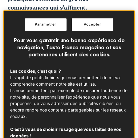
connaissances qui s’affinent.
Paramétrer
Accepter
Pour vous garantir une bonne expérience de
navigation, Taste France magazine et ses
partenaires utilisent des cookies.
Les cookies, c'est quoi ?
Il s'agit de petits fichiers qui nous permettent de mieux
comprendre comment notre site est utilisé.
Ils nous permettent par exemple de mesurer l'audience de
notre site, de personnaliser l’expérience que nous vous
proposons, de vous adresser des publicités ciblées, ou
© ©Lauren Cierzan
encore rendre nos contenus partageables sur les réseaux
sociaux.
Je me souviens par exemple d’une époque encore
C'est à vous de choisir l'usage que vous faites de vos
récente où, en France, après des décennies de
données !