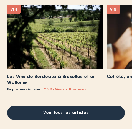
VIN
VIN
Les Vins de Bordeaux à Bruxelles et en
Cet été, on
Wallonie
En partenariat avec
CIVB - Vins de Bordeaux
Voir tous les articles