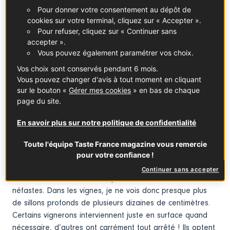
désherbants et autres produits chimiques, les vignerons
Pour donner votre consentement au dépôt de
se remettaient à intervenir davantage sur leurs terres : le
cookies sur votre terminal, cliquez sur « Accepter ».
labour comme signe d’une volonté affirmée de renouer le
Pour refuser, cliquez sur « Continuer sans
accepter ».
lien avec le terroir… Les objectifs de cette pratique des
Vous pouvez également paramétrer vos choix.
beaux jours consistant à retourner la terre à l’aide d’une
bêche, d’une charrue. Aérer les sols et gérer une
Vos choix sont conservés pendant 6 mois.
végétation qui fait parfois trop concurrence à la vigne.
Vous pouvez changer d'avis à tout moment en cliquant
sur le bouton «
Gérer mes cookies
» en bas de chaque
Aujourd’hui, ces problématiques existent toujours mais, le
page du site.
labour n’est plus érigé en religion. Du Muscadet à l’Alsace
ou de la Corse au Beaujolais, j’entends de plus en plus
En savoir plus sur notre politique de confidentialité
de doutes dans la bouche même des vignerons.
Leurs arguments ? Le labour, trop appuyé, casserait la
Toute l'équipe Taste France magazine vous remercie
structure et le fonctionnement des sols, tuerait les êtres
pour votre confiance !
vivants, comme les précieux vers... Il exposerait aussi la
Continuer sans accepter
terre à des montées de température très brutales et
néfastes. Dans les vignes, je ne vois donc presque plus
de sillons profonds de plusieurs dizaines de centimètres.
Certains vignerons interviennent juste en surface quand
nécessaire, d’autres ont carrément tout arrêté ! Ils optent