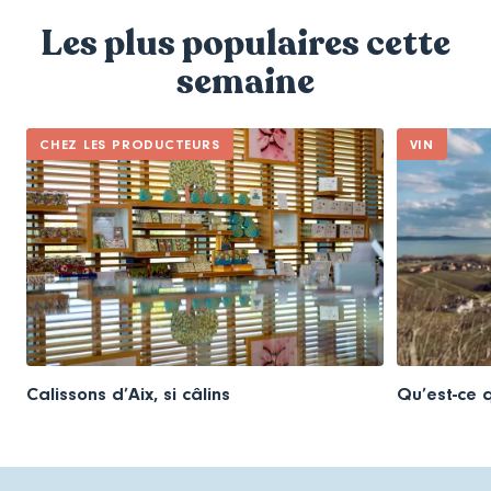
Les plus populaires cette
semaine
CHEZ LES PRODUCTEURS
VIN
Calissons d’Aix, si câlins
Qu’est-ce q